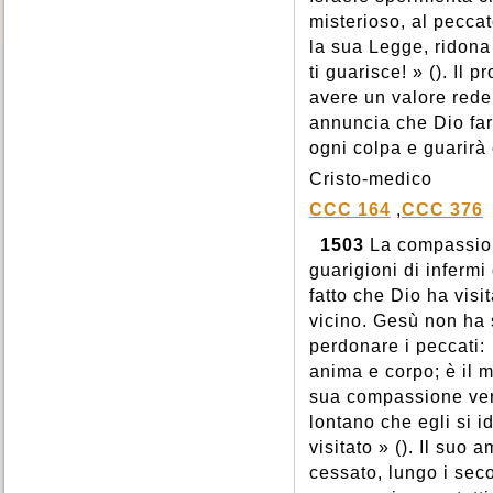
misterioso, al peccat
la sua Legge, ridona 
ti guarisce! » (). Il
avere un valore reden
annuncia che Dio far
ogni colpa e guarirà
Cristo-medico
CCC 164
,
CCC 376
1503
La compassione
guarigioni di inferm
fatto che Dio ha visi
vicino. Gesù non ha s
perdonare i peccati:
anima e corpo; è il 
sua compassione vers
lontano che egli si i
visitato » (). Il suo 
cessato, lungo i seco