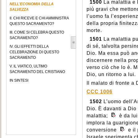
1500
La malattia e 
NELL'ECONOMIA DELLA
più gravi che mettono
SALVEZZA
l’uomo fa l’esperienz
II. CHI RICEVE E CHI AMMINISTRA
della propria finitez
QUESTO SACRAMENTO?
morte.
III. COME SI CELEBRA QUESTO
SACRAMENTO?
1501
La malattia pu
di sé, talvolta persi
IV. GLI EFFETTI DELLA
CELEBRAZIONE DI QUESTO
Dio. Ma essa può anc
SACRAMENTO
discernere nella prop
V. IL VIATICO, ULTIMO
verso ciò che lo è. M
SACRAMENTO DEL CRISTIANO
Dio, un ritorno a lui.
IN SINTESI
Il malato di fronte a 
CCC 1006
1502
L’uomo dell’An
Dio. È davanti a Dio 
malattia;
è da lui
implora la guarigion
conversione
e il
Israele sperimenta c