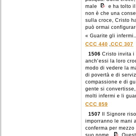
male
e ha tolto i
non è che una conse
sulla croce, Cristo 
può ormai configurarc
« Guarite gli infermi.
CCC 440
,
CCC 307
1506
Cristo invita 
anch’essi la loro cr
modo di vedere la mal
di povertà e di servi
compassione e di gua
gente si convertisse
molti infermi e li gua
CCC 859
1507
Il Signore riso
imporranno le mani ai
conferma per mezzo 
suo nome.
Questi