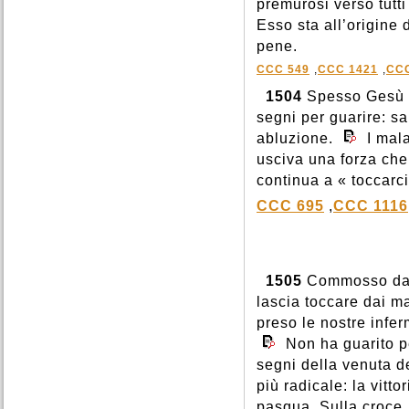
premurosi verso tutti
Esso sta all’origine d
pene.
CCC 549
,
CCC 1421
,
CCC
1504
Spesso Gesù c
segni per guarire: s
abluzione.
I mala
usciva una forza che 
continua a « toccarci
CCC 695
,
CCC 1116
1505
Commosso da ta
lascia toccare dai ma
preso le nostre infer
Non ha guarito pe
segni della venuta d
più radicale: la vitt
pasqua. Sulla croce, 