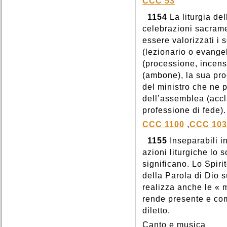
CCC 53
1154
La liturgia de
celebrazioni sacramen
essere valorizzati i s
(lezionario o evangel
(processione, incens
(ambone), la sua pro
del ministro che ne 
dell’assemblea (accl
professione di fede).
CCC 1100
,
CCC 103
1155
Inseparabili i
azioni liturgiche lo
significano. Lo Spiri
della Parola di Dio s
realizza anche le « 
rende presente e com
diletto.
Canto e musica