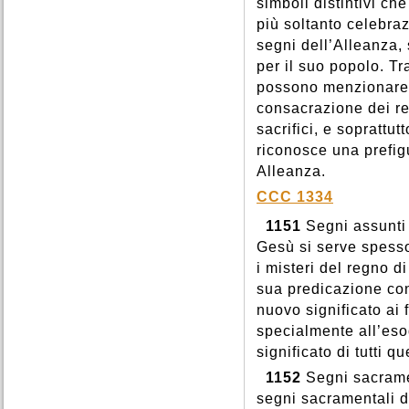
simboli distintivi ch
più soltanto celebrazi
segni dell’Alleanza,
per il suo popolo. Tr
possono menzionare l
consacrazione dei re 
sacrifici, e soprattu
riconosce una prefig
Alleanza.
CCC 1334
1151
Segni assunti 
Gesù si serve spesso
i misteri del regno d
sua predicazione con
nuovo significato ai f
specialmente all’es
significato di tutti qu
1152
Segni sacramen
segni sacramentali d