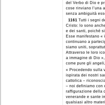
del Verbo di Dio e p
cose rinviano l’una a
senza ambiguità ess
1161
Tutti i segni d
Cristo: lo sono anch
e dei santi, poiché si
Esse manifestano « i
continuano a parteci
siamo uniti, sopratt
Attraverso le loro ic
a immagine di Dio »,
come pure gli angeli,
« Procedendo sulla v
ispirata dei nostri s
cattolica – riconosci
– noi definiamo con 
raffigurazione della 
venerande e sante im
qualsiasi altro mate