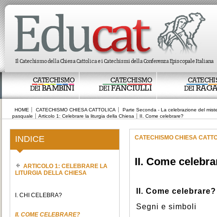
CATECHISMO
CATECHISMO
CATECHI
BAMBINI
FANCIULLI
RAGA
DEI
DEI
DEI
HOME
CATECHISMO CHIESA CATTOLICA
Parte Seconda - La celebrazione del miste
pasquale
Articolo 1: Celebrare la liturgia della Chiesa
II. Come celebrare?
INDICE
CATECHISMO CHIESA CATT
II. Come celebra
ARTICOLO 1: CELEBRARE LA
LITURGIA DELLA CHIESA
II. Come celebrare?
I. CHI CELEBRA?
Segni e simboli
II. COME CELEBRARE?