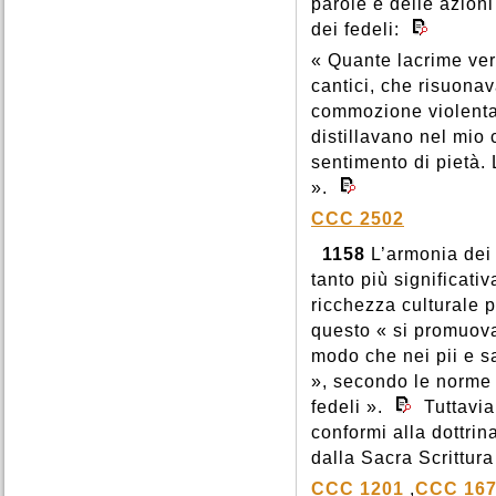
parole e delle azioni 
dei fedeli:
« Quante lacrime vers
cantici, che risuona
commozione violenta:
distillavano nel mio 
sentimento di pietà.
».
CCC 2502
1158
L’armonia dei 
tanto più significati
ricchezza culturale 
questo « si promuova
modo che nei pii e sa
», secondo le norme 
fedeli ».
Tuttavia,
conformi alla dottrin
dalla Sacra Scrittura 
CCC 1201
,
CCC 16