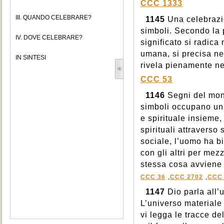
CCC 1333
III. QUANDO CELEBRARE?
1145
Una celebrazio
simboli. Secondo la 
IV. DOVE CELEBRARE?
significato si radica
umana, si precisa neg
IN SINTESI
rivela pienamente ne
CCC 53
1146
Segni del mon
simboli occupano un 
e spirituale insieme
spirituali attraverso
sociale, l’uomo ha b
con gli altri per mezz
stessa cosa avviene 
CCC 36
,
CCC 2702
,
CCC 
1147
Dio parla all’
L’universo materiale
vi legga le tracce d