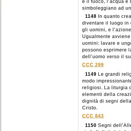
e il fuoco, l’acqua e l
simboleggiano ad un
1148
In quanto crea
diventare il luogo in
gli uomini, e l’azion
Ugualmente avviene pe
uomini: lavare e unge
possono esprimere la
dell’uomo verso il s
CCC 299
1149
Le grandi reli
modo impressionante,
religiosi. La liturgi
elementi della creaz
dignità di segni del
Cristo.
CCC 843
1150
Segni dell’All