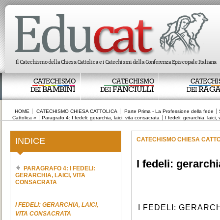
CATECHISMO
CATECHISMO
CATECHI
BAMBINI
FANCIULLI
RAGA
DEI
DEI
DEI
HOME
CATECHISMO CHIESA CATTOLICA
Parte Prima - La Professione della fede
Cattolica »
Paragrafo 4: I fedeli: gerarchia, laici, vita consacrata
I fedeli: gerarchia, laici
INDICE
CATECHISMO CHIESA CATT
I fedeli: gerarchi
PARAGRAFO 4: I FEDELI:
GERARCHIA, LAICI, VITA
CONSACRATA
I FEDELI: GERARCHIA, LAICI,
I FEDELI: GERARCH
VITA CONSACRATA