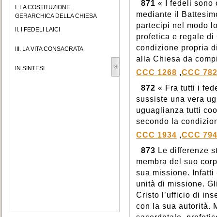
871
« I fedeli sono 
I. LA COSTITUZIONE
mediante il Battesimo
GERARCHICA DELLA CHIESA
partecipi nel modo l
II. I FEDELI LAICI
profetica e regale di
condizione propria d
III. LA VITA CONSACRATA
alla Chiesa da comp
IN SINTESI
CCC 1268
,
CCC 78
872
« Fra tutti i fed
sussiste una vera ugu
uguaglianza tutti coo
secondo la condizion
CCC 1934
,
CCC 79
873
Le differenze st
membra del suo corpo
sua missione. Infatti
unità di missione. Gl
Cristo l’ufficio di i
con la sua autorità. M