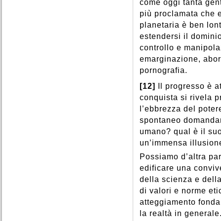
come oggi tanta gent
più proclamata che e
planetaria è ben lon
estendersi il dominio
controllo e manipola
emarginazione, abort
pornografia.
[12]
Il progresso è a
conquista si rivela 
l’ebbrezza del potere
spontaneo domandars
umano? qual è il suo
un’immensa illusion
Possiamo d’altra pa
edificare una conviv
della scienza e del
di valori e norme et
atteggiamento fondame
la realtà in generale