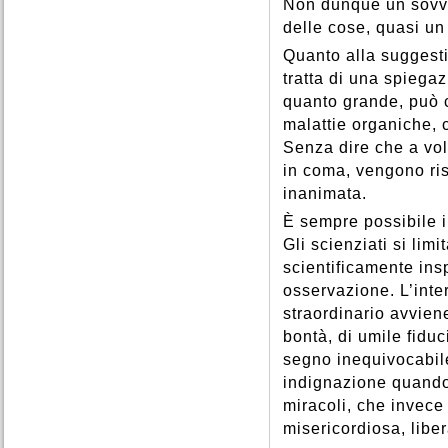
Non dunque un sovve
delle cose, quasi un
Quanto alla suggesti
tratta di una spiega
quanto grande, può c
malattie organiche, c
Senza dire che a vo
in coma, vengono risu
inanimata.
È sempre possibile i
Gli scienziati si lim
scientificamente insp
osservazione. L’inte
straordinario avviene
bontà, di umile fiduc
segno inequivocabil
indignazione quando 
miracoli, che invece
misericordiosa, liber