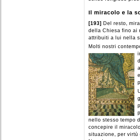
Il miracolo e la s
[193]
Del resto, mir
della Chiesa fino ai 
attribuiti a lui nella 
Molti nostri contemp
d
e
g
p
nello stesso tempo d
concepire il miraco
situazione, per virtù