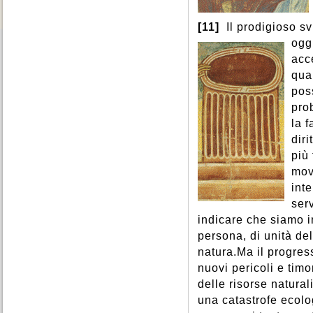
[11]
Il prodigioso sv
ogg
acc
qua
pos
pro
la f
dir
più 
mov
int
serv
indicare che siamo i
persona, di unità de
natura.Ma il progre
nuovi pericoli e timo
delle risorse natural
una catastrofe ecolog