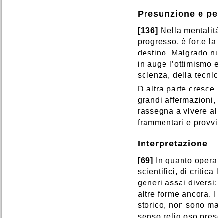
Presunzione e p
[136]
Nella mentalit
progresso, è forte la
destino. Malgrado n
in auge l’ottimismo et
scienza, della tecnic
D’altra parte cresce 
grandi affermazioni, 
rassegna a vivere all
frammentari e provvi
Interpretazione
[69]
In quanto opera 
scientifici, di critic
generi assai diversi:
altre forme ancora. 
storico, non sono ma
senso religioso pres