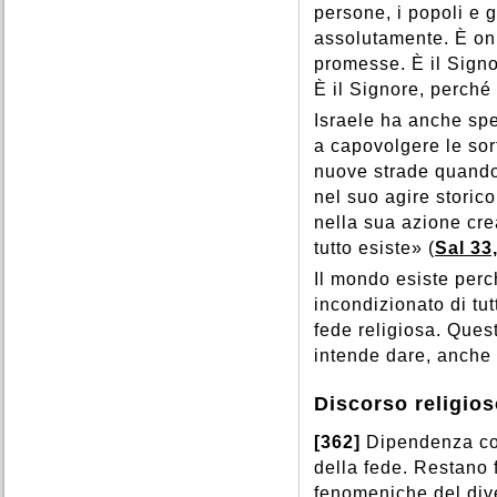
persone, i popoli e g
assolutamente. È on
promesse. È il Signor
È il Signore, perché 
Israele ha anche spe
a capovolgere le sort
nuove strade quando
nel suo agire storic
nella sua azione crea
tutto esiste» (
Sal 33
Il mondo esiste perc
incondizionato di tut
fede religiosa. Quest
intende dare, anche 
Discorso religios
[362]
Dipendenza con
della fede. Restano 
fenomeniche del div