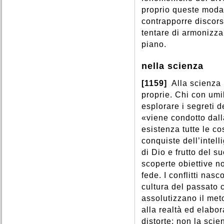
proprio queste moda
contrapporre discors
tentare di armonizza
piano.
nella scienza
[1159]
Alla scienza 
proprie. Chi con umi
esplorare i segreti 
«viene condotto dall
esistenza tutte le c
conquiste dell’inte
di Dio e frutto del s
scoperte obiettive n
fede. I conflitti na
cultura del passato 
assolutizzano il met
alla realtà ed elabor
distorte: non la scie