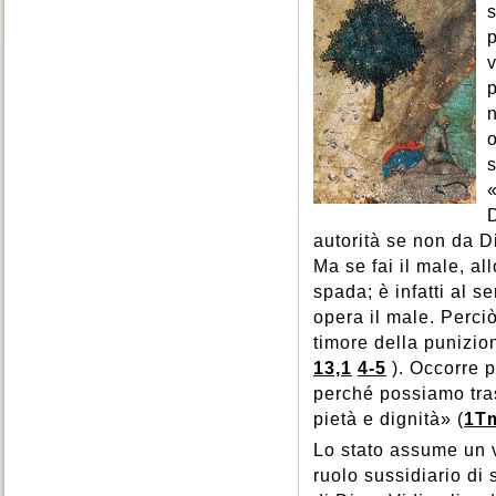
Provvidenza
,
Prudenza
,
s
Spiritualità
,
Sport
,
Sposi
,
Pudore
,
Purgatorio
,
p
Stati di vita
,
Stato
,
Storia
,
Purificazione
,
Puro
,
Successione apostolica
,
v
Suffragi
,
Suicidio
,
Superstizione
,
o
s
D
autorità se non da Di
Ma se fai il male, al
spada; è infatti al s
opera il male. Perci
timore della punizio
13,1
4-5
). Occorre p
perché possiamo tras
pietà e dignità» (
1Tm
Lo stato assume un 
ruolo sussidiario di 