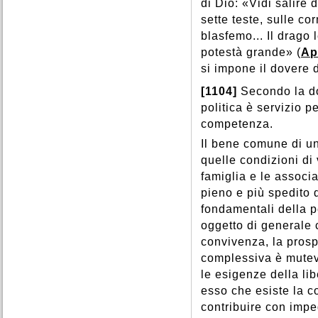
di Dio: «Vidi salire
sette teste, sulle co
blasfemo... Il drago 
potestà grande» (
Ap
si impone il dovere 
[1104]
Secondo la do
politica è servizio 
competenza.
Il bene comune di u
quelle condizioni di 
famiglia e le associ
pieno e più spedito 
fondamentali della pe
oggetto di generale c
convivenza, la prospe
complessiva è mutev
le esigenze della lib
esso che esiste la c
contribuire con imp