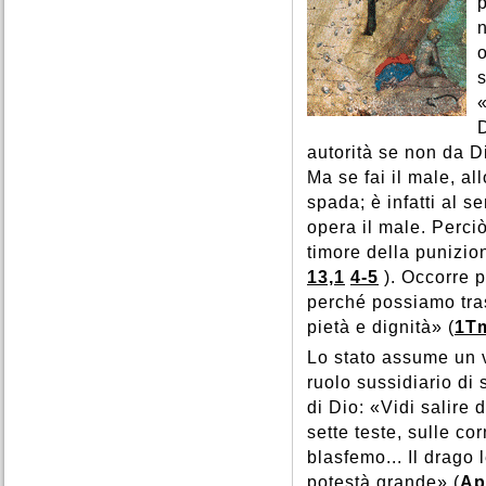
o
s
D
autorità se non da Di
Ma se fai il male, al
spada; è infatti al s
opera il male. Perci
timore della punizio
13,1
4-5
). Occorre p
perché possiamo tras
pietà e dignità» (
1Tm
Lo stato assume un 
ruolo sussidiario di 
di Dio: «Vidi salire
sette teste, sulle co
blasfemo... Il drago 
potestà grande» (
Ap