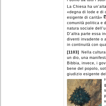
La Chiesa ha un’alta
«degna di lode e di
esigente di carità»
comunità politica e d
natura sociale dell’
D’altra parte essa in
diventi invadente o a
in continuità con qu
[1103]
Nella cultura
un dio, una manifest
Bibbia, invece, i gov
bene del popolo, sot
giudizio esigente de
r
g
s
p
v