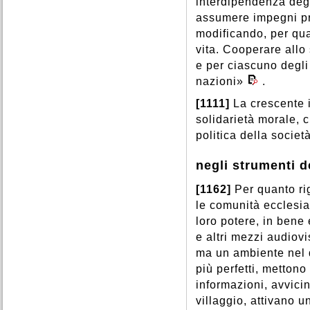
interdipendenza degl
assumere impegni pre
modificando, per qua
vita. Cooperare allo 
e per ciascuno degli
nazioni»
.
[1111]
La crescente 
solidarietà morale, 
politica della societ
negli strumenti 
[1162]
Per quanto rig
le comunità ecclesia
loro potere, in bene
e altri mezzi audiov
ma un ambiente nel
più perfetti, metton
informazioni, avvici
villaggio, attivano 