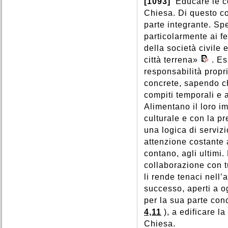
[1093]
Educare le c
Chiesa. Di questo co
parte integrante. Spet
particolarmente ai fe
della società civile 
città terrena»
. E
responsabilità propri
concrete, sapendo ch
compiti temporali e 
Alimentano il loro i
culturale e con la p
una logica di serviz
attenzione costante 
contano, agli ultimi. 
collaborazione con t
li rende tenaci nell’
successo, aperti a o
per la sua parte con
4,11
), a edificare l
Chiesa.