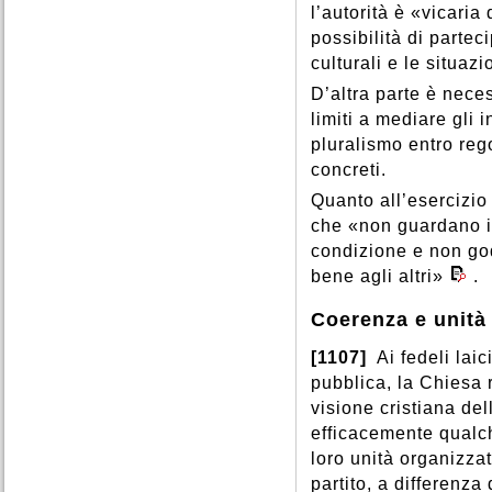
l’autorità è «vicaria
possibilità di parte
culturali e le situazi
D’altra parte è nece
limiti a mediare gli 
pluralismo entro rego
concreti.
Quanto all’esercizio
che «non guardano in
condizione e non god
bene agli altri»
.
Coerenza e unità d
[1107]
Ai fedeli laic
pubblica, la Chiesa 
visione cristiana dell
efficacemente qualc
loro unità organizzat
partito, a differenza