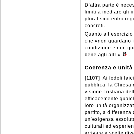
D’altra parte è nece
limiti a mediare gli 
pluralismo entro rego
concreti.
Quanto all’esercizio
che «non guardano in
condizione e non god
bene agli altri»
.
Coerenza e unità d
[1107]
Ai fedeli laic
pubblica, la Chiesa 
visione cristiana dell
efficacemente qualc
loro unità organizzat
partito, a differenza
un’esigenza assoluta
culturali ed esperie
arrivare a scelte div