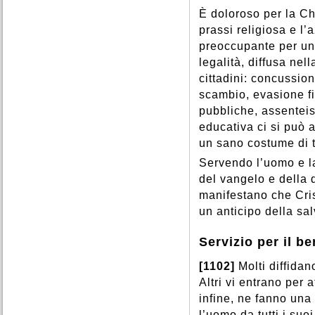
È doloroso per la Ch
prassi religiosa e l’
preoccupante per un 
legalità, diffusa nel
cittadini: concussio
scambio, evasione fi
pubbliche, assenteis
educativa ci si può 
un sano costume di tut
Servendo l’uomo e la 
del vangelo e della d
manifestano che Cris
un anticipo della sa
Servizio per il 
[1102]
Molti diffidan
Altri vi entrano per a
infine, ne fanno una
l’uomo da tutti i suoi