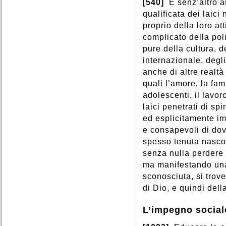
[540]
È senz’altro 
qualificata dei laici 
proprio della loro at
complicato della poli
pure della cultura, de
internazionale, degl
anche di altre realt
quali l’amore, la fam
adolescenti, il lavor
laici penetrati di sp
ed esplicitamente i
e consapevoli di dove
spesso tenuta nascos
senza nulla perdere 
ma manifestando un
sconosciuta, si trove
di Dio, e quindi del
L’impegno sociale 