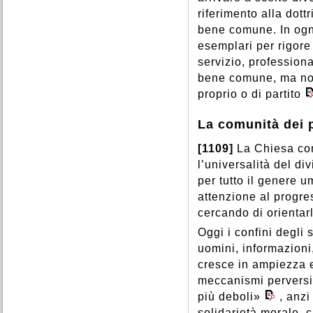
riferimento alla dott
bene comune. In ogni
esemplari per rigore 
servizio, professiona
bene comune, ma non 
proprio o di partito
La comunità dei 
[1109]
La Chiesa con
l’universalità del di
per tutto il genere
attenzione al progres
cercando di orientarl
Oggi i confini degli 
uomini, informazioni,
cresce in ampiezza e
meccanismi perversi
più deboli»
, anzi
solidarietà morale, c