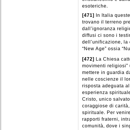
esoteriche.
[471]
In Italia ques
trovano il terreno pr
dall’ignoranza relig
diffusi ci sono i tes
dell’unificazione, la
“New Age” ossia “Nu
[472]
La Chiesa catt
movimenti religiosi” 
mettere in guardia 
nelle coscienze il lo
risposta adeguata al 
esperienza spiritual
Cristo, unico salvato
coraggiose di carità
spirituale. Per veni
rapporti fraterni, in
comunità, dove i sin