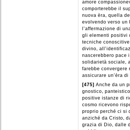
amore compassionevol
comporterebbe il sup
nuova èra, quella de
evolvendo verso un l
l’affermazione di un
gli elementi positivi
tecniche conoscitive
divino, all’identifi
nascerebbero pace int
solidarietà sociale, 
farebbe convergere m
assicurare un’èra di 
[475]
Anche da un pr
gnostico, panteistico
positive istanze di r
cosmo ricevono risp
proprio perché ci si
anziché da Cristo, d
grazia di Dio, dalle 