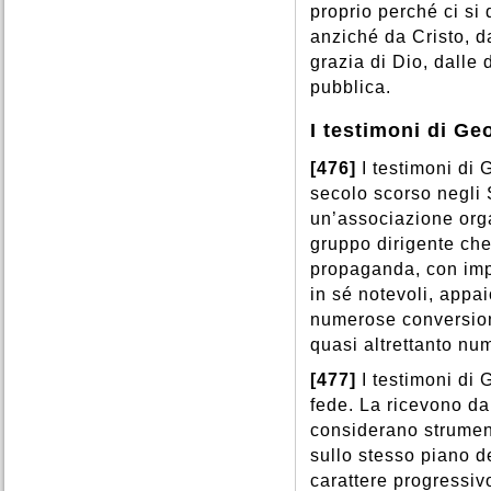
proprio perché ci si
anziché da Cristo, d
grazia di Dio, dalle 
pubblica.
I testimoni di Ge
[476]
I testimoni di
secolo scorso negli 
un’associazione org
gruppo dirigente ch
propaganda, con impi
in sé notevoli, appa
numerose conversion
quasi altrettanto nu
[477]
I testimoni di
fede. La ricevono da
considerano strumen
sullo stesso piano 
carattere progressivo