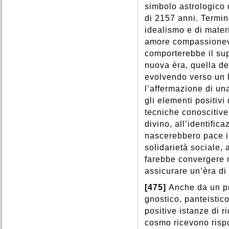
simbolo astrologico 
di 2157 anni. Termin
idealismo e di materi
amore compassionevol
comporterebbe il sup
nuova èra, quella de
evolvendo verso un l
l’affermazione di un
gli elementi positivi
tecniche conoscitive
divino, all’identifi
nascerebbero pace int
solidarietà sociale, 
farebbe convergere m
assicurare un’èra di 
[475]
Anche da un pr
gnostico, panteistico
positive istanze di r
cosmo ricevono risp