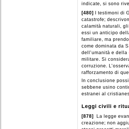
indicate, si sono rive
[480]
I testimoni di 
catastrofe; descrivo
calamità naturali, g
essi un anticipo dell
familiare, ma prendon
come dominata da Sa
dell’umanità e della c
militare. Si conside
corruzione. L’osserv
rafforzamento di ques
In conclusione possi
sebbene usino conti
estranei al cristiane
Leggi civili e rit
[878]
La legge evang
creazione; non aggiu