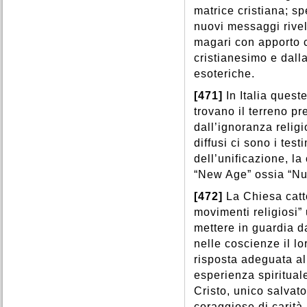
matrice cristiana; s
nuovi messaggi rivelat
magari con apporto c
cristianesimo e dalla
esoteriche.
[471]
In Italia ques
trovano il terreno pr
dall’ignoranza relig
diffusi ci sono i tes
dell’unificazione, la
“New Age” ossia “Nu
[472]
La Chiesa catt
movimenti religiosi” 
mettere in guardia 
nelle coscienze il lo
risposta adeguata al 
esperienza spiritual
Cristo, unico salvato
coraggiose di carità