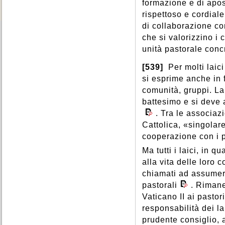
formazione e di apos
Provvidenza
,
Prudenza
,
Spiritualità
,
Sport
,
Sposi
,
Pudore
,
Purgatorio
,
rispettoso e cordial
Stati di vita
,
Stato
,
Storia
,
Purificazione
,
Puro
,
di collaborazione con
Successione apostolica
,
Suffragi
,
Suicidio
,
che si valorizzino i 
Superstizione
,
unità pastorale conc
[539]
Per molti laic
si esprime anche in 
comunità, gruppi. La 
battesimo e si deve at
. Tra le associazi
Cattolica, «singolare
cooperazione con i p
Ma tutti i laici, in
alla vita delle loro 
chiamati ad assumere
pastorali
. Rimane
Vaticano II ai pasto
responsabilità dei la
prudente consiglio, a