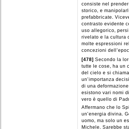
consiste nel prendere
storico, e manipolarl
prefabbricate. Vicev
contrasto evidente c
uso allegorico, pers
rivelato e la cultur
molte espressioni rel
concezioni dell’epoc
[478]
Secondo la loro
tutte le cose, ha un 
del cielo e si chiam
un’importanza decisi
di una deformazione
esistono vari nomi d
vero è quello di Pad
Affermano che lo Sp
un’energia divina. G
uomo, ma solo un es
Michele. Sarebbe sta