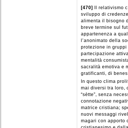
[470]
Il relativismo 
sviluppo di credenze
alimenta il bisogno d
breve termine sul fut
appartenenza a qual
l’anonimato della so
protezione in gruppi 
partecipazione attiv
mentalità consumista
sacralità emotiva e 
gratificanti, di bene
In questo clima prol
mai diversi tra loro
“sètte”, senza necess
connotazione negativ
matrice cristiana; s
nuovi messaggi rivelat
magari con apporto c
cristianesimo e dalla