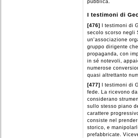
pubblica.
I testimoni di Ge
[476]
I testimoni di
secolo scorso negli 
un’associazione org
gruppo dirigente ch
propaganda, con impi
in sé notevoli, appa
numerose conversion
quasi altrettanto nu
[477]
I testimoni di
fede. La ricevono da
considerano strumen
sullo stesso piano 
carattere progressivo
consiste nel prendere
storico, e manipolarl
prefabbricate. Vicev