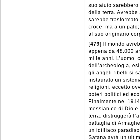
suo aiuto sarebbero st
della terra. Avrebbe
sarebbe trasformato
croce, ma a un palo; 
al suo originario cor
[479]
Il mondo avreb
appena da 48.000 ann
mille anni. L’uomo, 
dell’archeologia, es
gli angeli ribelli s
instaurato un sistem
religioni, eccetto ov
poteri politici ed e
Finalmente nel 1914 
messianico di Dio e 
terra, distruggerà l
battaglia di Armagh
un idilliaco paradiso
Satana avrà un ultim