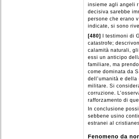
insieme agli angeli r
decisiva sarebbe im
persone che erano vi
indicate, si sono rive
[480]
I testimoni di 
catastrofe; descrivo
calamità naturali, g
essi un anticipo dell
familiare, ma prendon
come dominata da Sa
dell’umanità e della c
militare. Si conside
corruzione. L’osserv
rafforzamento di ques
In conclusione possi
sebbene usino conti
estranei al cristiane
Fenomeno da non