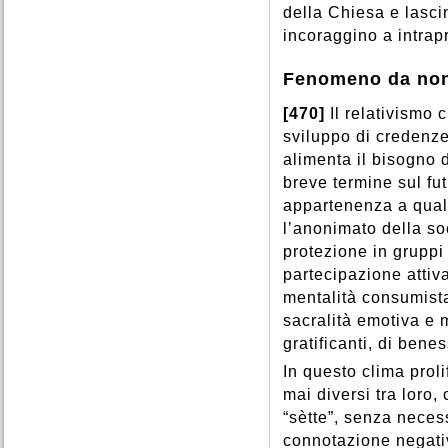
della Chiesa e lascin
incoraggino a intrap
Fenomeno da non
[470]
Il relativismo 
sviluppo di credenze
alimenta il bisogno d
breve termine sul fut
appartenenza a qual
l’anonimato della so
protezione in gruppi 
partecipazione attiv
mentalità consumista
sacralità emotiva e 
gratificanti, di bene
In questo clima prol
mai diversi tra loro
“sètte”, senza necess
connotazione negativ