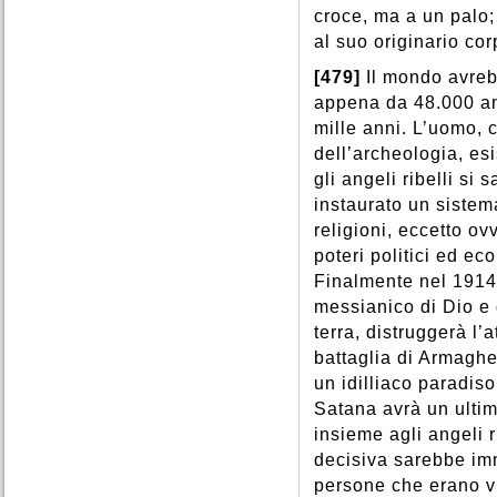
croce, ma a un palo; 
al suo originario cor
[479]
Il mondo avreb
appena da 48.000 ann
mille anni. L’uomo, 
dell’archeologia, es
gli angeli ribelli s
instaurato un sistem
religioni, eccetto ov
poteri politici ed e
Finalmente nel 1914 
messianico di Dio e 
terra, distruggerà l
battaglia di Armagh
un idilliaco paradiso
Satana avrà un ultim
insieme agli angeli r
decisiva sarebbe im
persone che erano vi