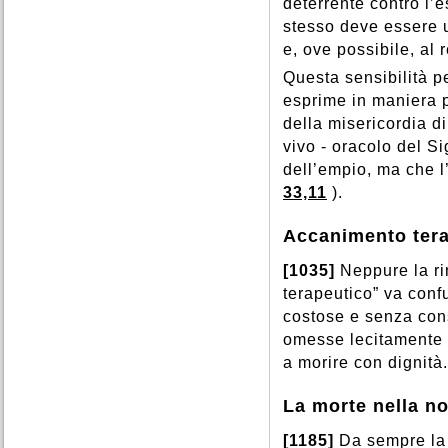
deterrente contro l’e
stesso deve essere 
e, ove possibile, al 
Questa sensibilità p
esprime in maniera p
della misericordia d
vivo - oracolo del S
dell’empio, ma che l
33,11
).
Accanimento ter
[1035]
Neppure la ri
terapeutico” va con
costose e senza cons
omesse lecitamente e
a morire con dignità.
La morte nella no
[1185]
Da sempre la 