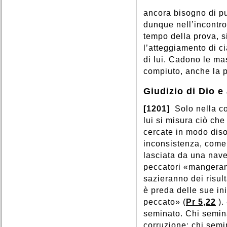
ancora bisogno di pu
dunque nell’incontro 
tempo della prova, s
l’atteggiamento di ci
di lui. Cadono le mas
compiuto, anche la p
Giudizio di Dio e
[1201]
Solo nella co
lui si misura ciò che
cercate in modo disor
inconsistenza, come 
lasciata da una nave
peccatori «mangeranno
sazieranno dei risult
è preda delle sue ini
peccato» (
Pr 5,22
).
seminato. Chi semina
corruzione; chi semin