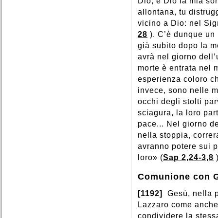
Dio, è Dio la mia sor
allontana, tu distrug
vicino a Dio: nel Sig
28
). C’è dunque un 
già subito dopo la m
avrà nel giorno dell’
morte è entrata nel 
esperienza coloro ch
invece, sono nelle m
occhi degli stolti pa
sciagura, la loro pa
pace... Nel giorno de
nella stoppia, corre
avranno potere sui p
loro» (
Sap 2,24-3,8
Comunione con Ge
[1192]
Gesù, nella p
Lazzaro come anche 
condividere la stes