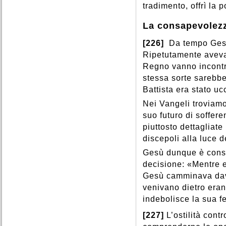
tradimento, offrì la p
La consapevolez
[226]
Da tempo Gesù 
Ripetutamente aveva
Regno vanno incontr
stessa sorte sarebbe
Battista era stato uc
Nei Vangeli troviam
suo futuro di soffer
piuttosto dettagliate
discepoli alla luce d
Gesù dunque è consa
decisione: «Mentre 
Gesù camminava davan
venivano dietro eran
indebolisce la sua fe
[227]
L’ostilità con