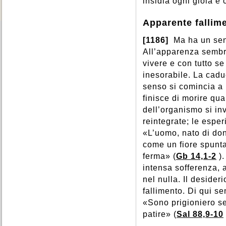
insidia ogni gioia e 
Provvidenza
,
Prudenza
,
Spiritualità
,
Sport
,
Sposi
,
Pudore
,
Purgatorio
,
Stati di vita
,
Stato
,
Storia
,
Apparente fallim
Purificazione
,
Puro
,
Successione apostolica
,
Suffragi
,
Suicidio
,
[1186]
Ma ha un sen
Superstizione
,
All’apparenza sembre
vivere e con tutto se
inesorabile. La caduc
senso si comincia a 
finisce di morire qua
dell’organismo si in
reintegrate; le espe
«L’uomo, nato di don
come un fiore spunta
ferma» (
Gb 14,1-2
)
intensa sofferenza, 
nel nulla. Il desider
fallimento. Di qui s
«Sono prigioniero s
patire» (
Sal 88,9-10