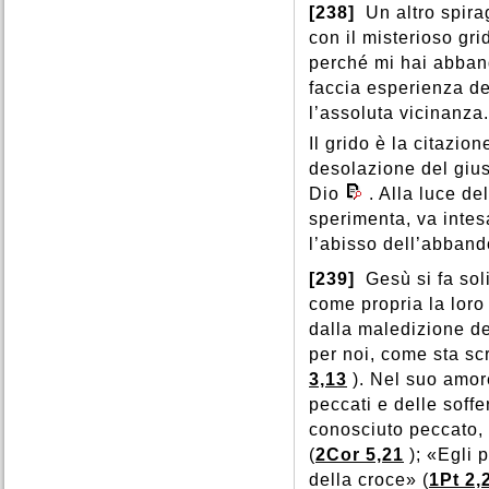
[238]
Un altro spira
con il misterioso gri
perché mi hai abban
faccia esperienza de
l’assoluta vicinanza.
Il grido è la citazio
desolazione del gius
Dio
. Alla luce d
sperimenta, va inte
l’abisso dell’abband
[239]
Gesù si fa soli
come propria la loro 
dalla maledizione de
per noi, come sta sc
3,13
). Nel suo amor
peccati e delle soff
conosciuto peccato, 
(
2Cor 5,21
); «Egli 
della croce» (
1Pt 2,