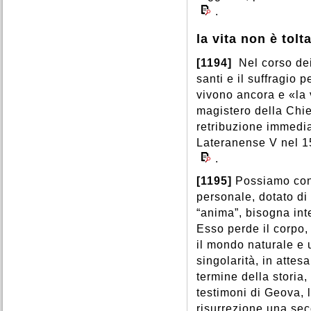
.
la vita non è tolt
[1194]
Nel corso dei
santi e il suffragio p
vivono ancora e «la 
magistero della Chie
retribuzione immedi
Lateranense V nel 1
.
[1195]
Possiamo conc
personale, dotato di
“anima”, bisogna int
Esso perde il corpo, 
il mondo naturale e 
singolarità, in attes
termine della storia,
testimoni di Geova, 
risurrezione una sec