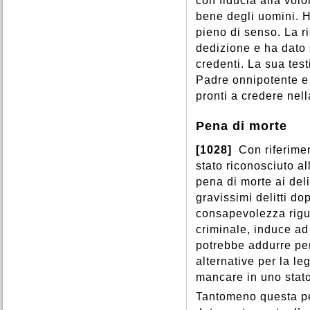
con fiducia alla volo
bene degli uomini. H
pieno di senso. La ri
dedizione e ha dato
credenti. La sua test
Padre onnipotente e m
pronti a credere nell
Pena di morte
[1028]
Con riferimen
stato riconosciuto al
pena di morte ai deli
gravissimi delitti d
consapevolezza rigu
criminale, induce ad
potrebbe addurre per
alternative per la leg
mancare in uno stat
Tantomeno questa pe