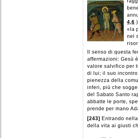
ragg
bene
annu
4,6
«la 
nel 
riso
Il senso di questa f
affermazioni: Gesù è
valore salvifico per 
di lui; il suo incontr
pienezza della comun
inferi, più che sogge
del Sabato Santo rap
abbatte le porte, sp
prende per mano Adam
[243]
Entrando nell
della vita ai giusti c