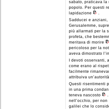
sabato, praticava la
popolo. Per questi r
lapidazione
.
Sadducei e anziani, o
Gerusalemme, supre
più allarmati per la
profeta, che bestemm
meritava di morire
pericoloso per la no
aveva dimostrato l’
I devoti osservanti,
come erano al rispet
facilmente rimanevan
attribuiva un’autorit
Questi risentimenti 
in una prima condann
teneva nascosto
nell’occhio, per non 
galilei che lo consi