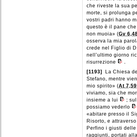
che riveste la sua p
morte, si prolunga per
vostri padri hanno m
questo è il pane che
non muoia» (
Gv 6,4
osserva la mia parol
crede nel Figlio di 
nell’ultimo giorno r
risurrezione
.
[1193]
La Chiesa dei
Stefano, mentre vien
mio spirito» (
At 7,59
viviamo, sia che mo
insieme a lui
; su
possiamo vederlo
«abitare presso il S
Risorto, e attraverso
Perfino i giusti del
raggiunti, portati al