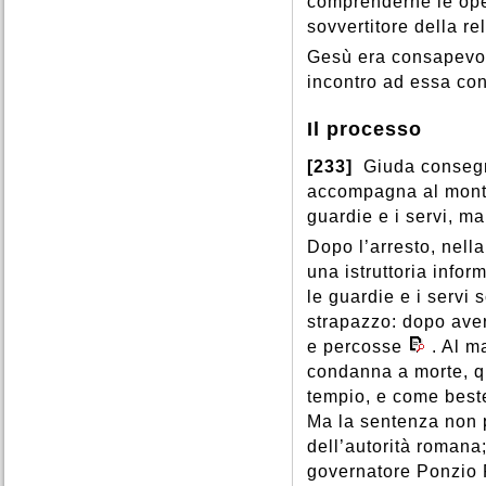
comprenderne le ope
sovvertitore della re
Gesù era consapevol
incontro ad essa con
Il processo
[233]
Giuda consegn
accompagna al monte 
guardie e i servi, ma
Dopo l’arresto, nella
una istruttoria info
le guardie e i servi
strapazzo: dopo aver
e percosse
. Al m
condanna a morte, qu
tempio, e come best
Ma la sentenza non 
dell’autorità romana;
governatore Ponzio 