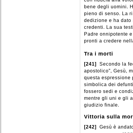
bene degli uomini. H
pieno di senso. La ri
dedizione e ha dato
credenti. La sua test
Padre onnipotente e m
pronti a credere nell
Tra i morti
[241]
Secondo la fed
apostolico”, Gesù, m
questa espressione p
simbolica dei defunt
fossero sedi e condiz
mentre gli uni e gli 
giudizio finale.
Vittoria sulla mor
[242]
Gesù è andato t