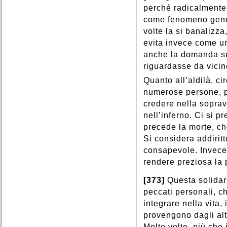
perché radicalmente 
come fenomeno genera
volte la si banalizz
evita invece come un
anche la domanda su
riguardasse da vicin
Quanto all’aldilà, c
numerose persone, p
credere nella soprav
nell’inferno. Ci si p
precede la morte, ch
Si considera addirit
consapevole. Invece 
rendere preziosa la 
[373]
Questa solidar
peccati personali, 
integrare nella vita, 
provengono dagli altr
Molte volte, più che i