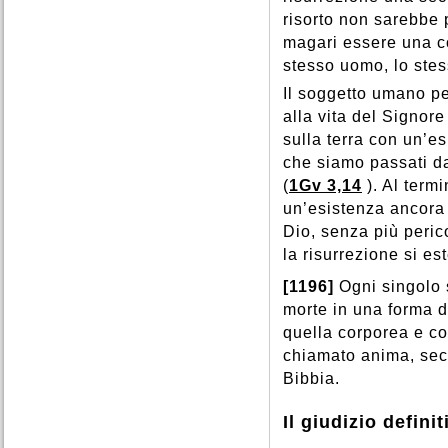
risorto non sarebbe 
magari essere una co
stesso uomo, lo stess
Il soggetto umano pe
alla vita del Signore
sulla terra con un’e
che siamo passati dal
(
1Gv 3,14
). Al term
un’esistenza ancora 
Dio, senza più perico
la risurrezione si e
[1196]
Ogni singolo 
morte in una forma d
quella corporea e c
chiamato anima, seco
Bibbia.
Il giudizio definit