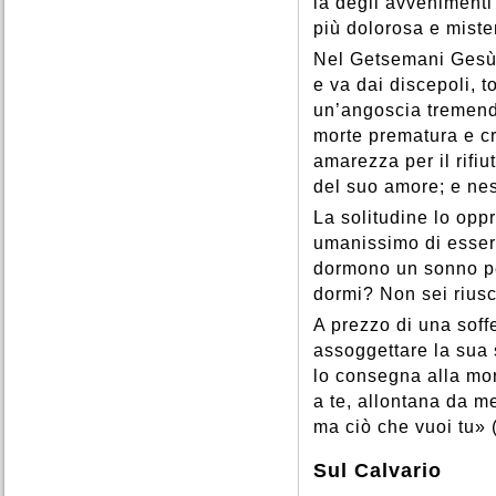
là degli avvenimenti 
più dolorosa e miste
Nel Getsemani Gesù è
e va dai discepoli, t
un’angoscia tremenda
morte prematura e cr
amarezza per il rifi
del suo amore; e nes
La solitudine lo opp
umanissimo di essere
dormono un sonno pe
dormi? Non sei riusc
A prezzo di una soff
assoggettare la sua 
lo consegna alla mor
a te, allontana da m
ma ciò che vuoi tu» 
Sul Calvario