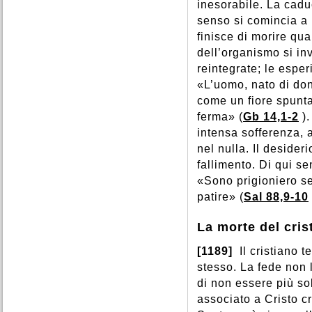
inesorabile. La caduc
senso si comincia a 
finisce di morire qua
dell’organismo si in
reintegrate; le espe
«L’uomo, nato di don
come un fiore spunta
ferma» (
Gb 14,1-2
)
intensa sofferenza, 
nel nulla. Il desider
fallimento. Di qui s
«Sono prigioniero s
patire» (
Sal 88,9-10
La morte del cris
[1189]
Il cristiano 
stesso. La fede non 
di non essere più so
associato a Cristo cr