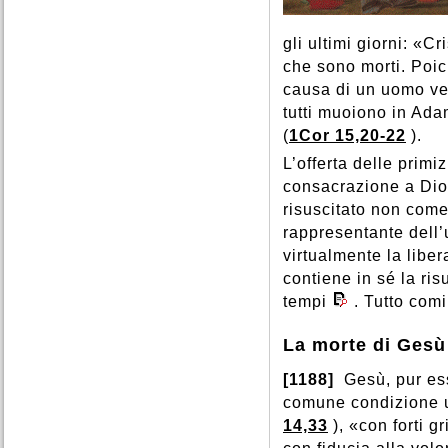
gli ultimi giorni: «Cr
che sono morti. Poi
causa di un uomo ver
tutti muoiono in Adam
(
1Cor 15,20-22
).
L’offerta delle primiz
consacrazione a Dio d
risuscitato non come
rappresentante dell’u
virtualmente la liber
contiene in sé la ris
tempi
. Tutto com
La morte di Gesù
[1188]
Gesù, pur es
comune condizione 
14,33
), «con forti g