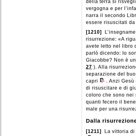
della terra si risvegl
vergogna e per l’inf
narra il secondo Lib
essere risuscitati da
[1210]
L’insegnamen
risurrezione: «A rig
avete letto nel libro
parlò dicendo: Io son
Giacobbe? Non è un D
27
). Alla risurrezio
separazione del buo
capri
. Anzi Gesù 
di risuscitare e di g
coloro che sono nei 
quanti fecero il bene
male per una risurr
Dalla risurrezion
[1211]
La vittoria d