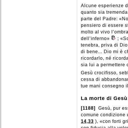
Alcune esperienze dei
quanto sia tremenda
parte del Padre: «No
pensiero di essere s
molto al vivo l’ombra
dell’inferno»
; «S
tenebra, priva di Di
di bene... Dio mi è 
ricordarlo, né ricord
sia lui a permettere 
Gesù crocifisso, se
cessa di abbandonars
tue mani consegno il
La morte di Gesù
[1188]
Gesù, pur es
comune condizione 
14,33
), «con forti g
con fiducia alla volo