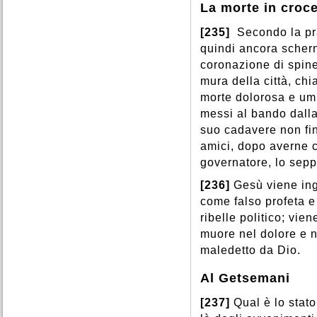
La morte in croc
[235]
Secondo la pra
quindi ancora schern
coronazione di spine
mura della città, chi
morte dolorosa e umil
messi al bando dalla
suo cadavere non fi
amici, dopo averne c
governatore, lo sep
[236]
Gesù viene ing
come falso profeta 
ribelle politico; vien
muore nel dolore e 
maledetto da Dio.
Al Getsemani
[237]
Qual è lo stat