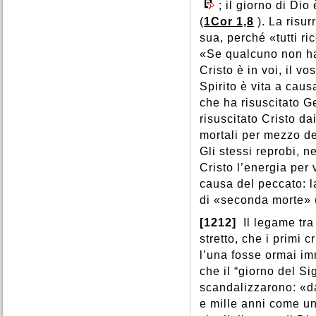
; il giorno di Di
(
1Cor 1,8
). La risu
sua, perché «tutti ri
«Se qualcuno non ha 
Cristo è in voi, il v
Spirito è vita a causa
che ha risuscitato Ge
risuscitato Cristo da
mortali per mezzo del
Gli stessi reprobi, n
Cristo l’energia per 
causa del peccato: la
di «seconda morte» 
[1212]
Il legame tra
stretto, che i primi 
l’una fosse ormai im
che il “giorno del Si
scandalizzarono: «da
e mille anni come un