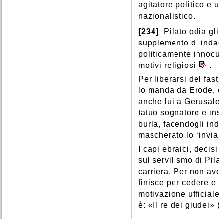
agitatore politico e
nazionalistico.
[234]
Pilato odia gli
supplemento di inda
politicamente innocu
motivi religiosi
.
Per liberarsi del fas
lo manda da Erode, c
anche lui a Gerusal
fatuo sognatore e in
burla, facendogli in
mascherato lo rinvia
I capi ebraici, decis
sul servilismo di Pil
carriera. Per non av
finisce per cedere 
motivazione ufficiale
è: «Il re dei giudei» 