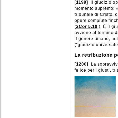
[1199]
Il giudizio o
momento supremo: «T
tribunale di Cristo,
opere compiute finch
(
2Cor 5,10
). È il g
avviene al termine de
il genere umano, nel
(“giudizio universale
La retribuzione p
[1200]
La sopravvive
felice per i giusti, t