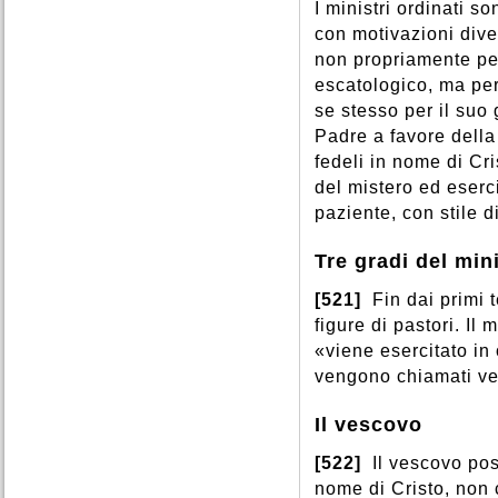
I ministri ordinati s
con motivazioni dive
non propriamente pe
escatologico, ma per
se stesso per il suo
Padre a favore della 
fedeli in nome di Cr
del mistero ed eserc
paziente, con stile 
Tre gradi del min
[521]
Fin dai primi 
figure di pastori. Il 
«viene esercitato in 
vengono chiamati ves
Il vescovo
[522]
Il vescovo po
nome di Cristo, non 