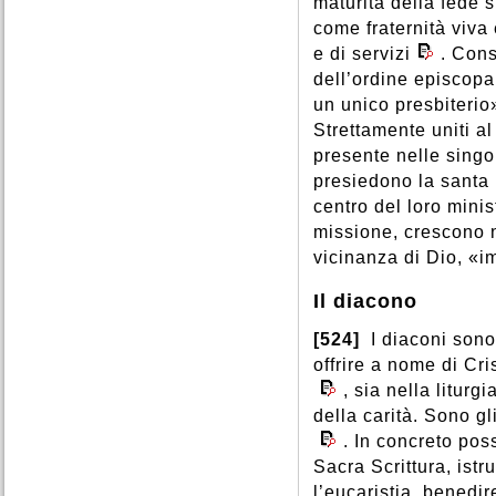
maturità della fede 
come fraternità viva 
e di servizi
. Cons
dell’ordine episcopa
un unico presbiterio
Strettamente uniti a
presente nelle singo
presiedono la santa l
centro del loro minis
missione, crescono n
vicinanza di Dio, «
Il diacono
[524]
I diaconi sono
offrire a nome di Cri
, sia nella litur
della carità. Sono gl
. In concreto pos
Sacra Scrittura, istru
l’eucaristia, benedir