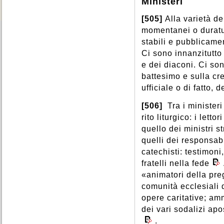
Ministeri
Provvidenza
,
Prudenza
,
Spiritualità
,
Sport
,
Sposi
,
Pudore
,
Purgatorio
,
Stati di vita
,
Stato
,
Storia
,
[505]
Alla varietà de
Purificazione
,
Puro
,
Successione apostolica
,
momentanei o duraturi
Suffragi
,
Suicidio
,
stabili e pubblicame
Superstizione
,
Ci sono innanzitutto 
e dei diaconi. Ci sono
battesimo e sulla cre
ufficiale o di fatto,
[506]
Tra i ministeri 
rito liturgico: i lett
quello dei ministri s
quelli dei responsabi
catechisti: testimoni
fratelli nella fede
«animatori della preg
comunità ecclesiali d
opere caritative; amm
dei vari sodalizi apo
.