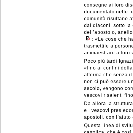
consegne ai loro dis
documentato nelle let
comunità risultano af
dai diaconi, sotto l
dell’apostolo, anell
: «Le cose che ha
trasmettile a persone
ammaestrare a loro v
Poco più tardi Ignaz
«fino ai confini dell
afferma che senza il 
non ci può essere u
secolo, vengono comp
vescovi risalenti fino
Da allora la struttu
e i vescovi presied
apostoli, con l’aiuto
Questa linea di svil
cattolica, che è così