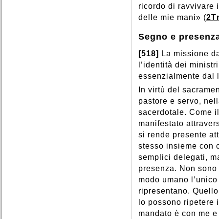
ricordo di ravvivare 
delle mie mani» (
2T
Segno e presenza
[518]
La missione da
l’identità dei minist
essenzialmente dal l
In virtù del sacrame
pastore e servo, nell
sacerdotale. Come il
manifestato attraver
si rende presente att
stesso insieme con c
semplici delegati, m
presenza. Non sono 
modo umano l’unico 
ripresentano. Quello
lo possono ripetere 
mandato è con me e 