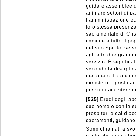
guidare assemblee di
animare settori di pa
l’amministrazione eco
loro stessa presenza
sacramentale di Cris
comune a tutto il pop
del suo Spirito, ser
agli altri due gradi 
servizio. È significa
secondo la disciplin
diaconato. Il concili
ministero, ripristin
possono accedere uom
[525]
Eredi degli ap
suo nome e con la su
presbiteri e dai diac
sacramenti, guidano 
Sono chiamati a svol
pastorale, in un cli