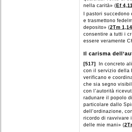
nella carità» (
Ef 4,1
I pastori succedono 
e trasmettono fedelm
deposito» (
2Tm 1,1
consentire a tutti i c
essere veramente Ch
Il carisma dell’au
[517]
In concreto ali
con il servizio della
verificano e coordina
che sia segno visibi
con l’autorità ricevu
radunare il popolo d
particolare dallo Spi
dell’ordinazione, co
ricordo di ravvivare 
delle mie mani» (
2T