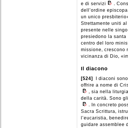
e di servizi
. Cons
dell’ordine episcopa
un unico presbiterio
Strettamente uniti a
presente nelle singo
presiedono la santa l
centro del loro minis
missione, crescono n
vicinanza di Dio, «
Il diacono
[524]
I diaconi sono
offrire a nome di Cri
, sia nella litur
della carità. Sono gl
. In concreto pos
Sacra Scrittura, istru
l’eucaristia, benedir
guidare assemblee di