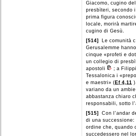
Giacomo, cugino del 
presbìteri, secondo 
prima figura conosci
locale, morirà marti
cugino di Gesù.
[514]
Le comunità c
Gerusalemme hanno a
cinque «profeti e dot
un collegio di presbìt
apostoli
; a Filipp
Tessalonica i «prepo
e maestri» (
Ef 4,11
)
variano da un ambien
abbastanza chiaro ch
responsabili, sotto l
[515]
Con l’andar de
di una successione: «
ordine che, quando c
succedessero nel lo