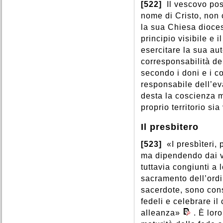
[522]
Il vescovo po
nome di Cristo, non 
la sua Chiesa dioce
principio visibile e 
esercitare la sua au
corresponsabilità dei
secondo i doni e i c
responsabile dell’ev
desta la coscienza m
proprio territorio sia
Il presbitero
[523]
«I presbìteri,
ma dipendendo dai ve
tuttavia congiunti a 
sacramento dell’ord
sacerdote, sono cons
fedeli e celebrare il
alleanza»
. È lor