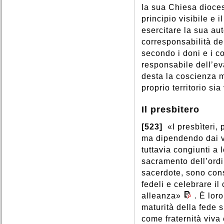
la sua Chiesa dioce
principio visibile e 
esercitare la sua au
corresponsabilità dei
secondo i doni e i c
responsabile dell’ev
desta la coscienza m
proprio territorio sia
Il presbitero
[523]
«I presbìteri,
ma dipendendo dai ve
tuttavia congiunti a 
sacramento dell’ord
sacerdote, sono cons
fedeli e celebrare il
alleanza»
. È lor
maturità della fede 
come fraternità viva 