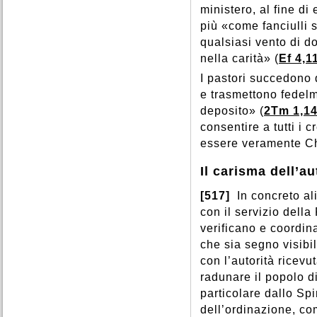
ministero, al fine di
più «come fanciulli s
qualsiasi vento di d
nella carità» (
Ef 4,1
I pastori succedono 
e trasmettono fedelm
deposito» (
2Tm 1,1
consentire a tutti i c
essere veramente Ch
Il carisma dell’au
[517]
In concreto ali
con il servizio della
verificano e coordina
che sia segno visibi
con l’autorità ricevu
radunare il popolo d
particolare dallo Spi
dell’ordinazione, co