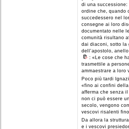
di una successione: «
ordine che, quando c
succedessero nel lo
consegne ai loro dis
documentato nelle let
comunità risultano af
dai diaconi, sotto l
dell’apostolo, anell
: «Le cose che ha
trasmettile a persone
ammaestrare a loro v
Poco più tardi Ignaz
«fino ai confini dell
afferma che senza il 
non ci può essere u
secolo, vengono comp
vescovi risalenti fino
Da allora la struttu
e i vescovi presied