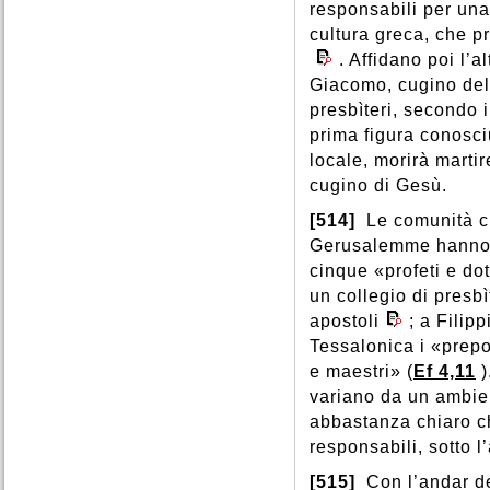
responsabili per una
cultura greca, che pr
. Affidano poi l’a
Giacomo, cugino del 
presbìteri, secondo 
prima figura conosci
locale, morirà marti
cugino di Gesù.
[514]
Le comunità c
Gerusalemme hanno a
cinque «profeti e dot
un collegio di presbìt
apostoli
; a Filipp
Tessalonica i «prepo
e maestri» (
Ef 4,11
)
variano da un ambien
abbastanza chiaro ch
responsabili, sotto l
[515]
Con l’andar de