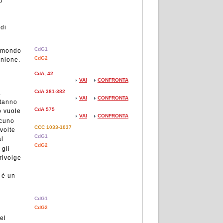
ò
 di
CdG1
el mondo
CdG2
unione.
CdA, 42
VAI
CONFRONTA
CdA 381-382
a
VAI
CONFRONTA
stanno
CdA 575
o vuole
VAI
CONFRONTA
scuno
CCC 1033-1037
 volte
CdG1
al
CdG2
 gli
 rivolge
 è un
CdG1
CdG2
el