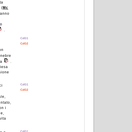
ta
 (
Mc
vranno
no
.
CdG1
CdG2
on
enebre
da
.
hiesa
sione
CdG1
ci
CdG2
le,
entato,
on i
ne,
vita
CdG1