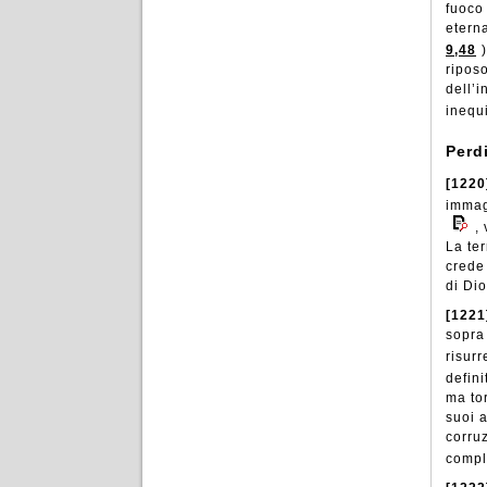
fuoco 
etern
9,48
)
ripos
dell’i
inequ
Perd
[1220
immag
,
La ter
crede
di Dio
[1221
sopra 
risur
defin
ma tor
suoi a
corruz
compl