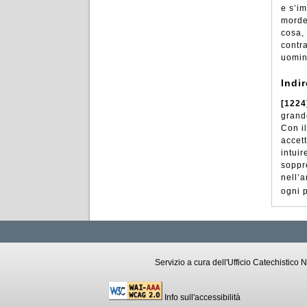
e s’i
morde
cosa, 
contr
uomini
Indi
[1224
grand
Con i
accet
intuir
soppre
nell’a
ogni 
Servizio a cura dell'Ufficio Catechistic
Info sull'accessibilità