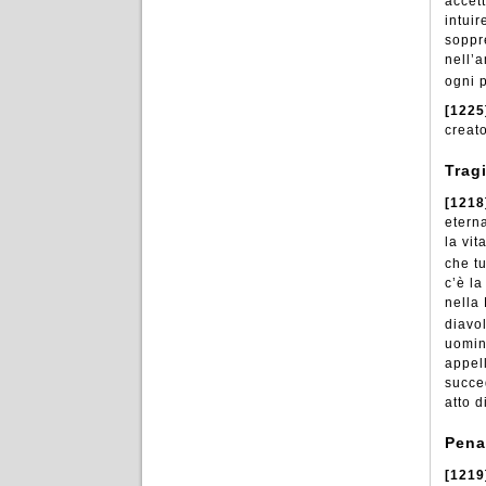
accet
intuir
soppre
nell’a
ogni 
[1225
creat
Trag
[1218
etern
la vit
che tu
c’è la
nella
diavo
uomini
appel
succe
atto d
Pena
[1219