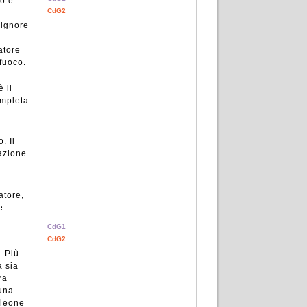
o e
CdG2
Signore
atore
fuoco.
è il
ompleta
. Il
razione
atore,
e.
CdG1
CdG2
. Più
a sia
ra
suna
 leone