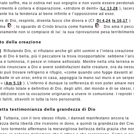
nato soffre, ma si ostina nel suo orgoglio e non vuole essere perdonato
rmento è collera e disperazione, «stridore di denti» (
Lc 13,28
), lace
ante tra la tendenza al bene infinito e l’opposizione ad esso.
e di Dio, respinto, diventa fuoco che divora e (Cf.
Dt 4,24
Is 10,17
)
uma
; lo sguardo di Cristo brucia come fiamma
. Dio ama il pecc
viamente non si compiace di lui: la sua riprovazione pesa terribilment
uto della creazione
]
Rifiutando Dio, si rifiutano anche gli altri uomini e l’intera creazione
a di Dio è bella, più il peccatore la trova insopportabile: sebbene l’ari
a e luminosa, il pesce vi rimane asfissiato. Mentre nella vita terrena e
bile rinunciare a Dio e avere soddisfazioni dalle creature, ora da nes
 si può trovare refrigerio e rifugio, «come quando uno fugge davanti al
mbatte in un orso; entra in casa, appoggia la mano sul muro e un serpe
» (
Am 5,19
). L’inferno è dunque la sofferenza di non poter amare n
il rifiuto totale e definitivo di Dio, degli altri, del mondo e di se stessi, 
addizione con la vocazione originaria a vivere in comunione. I reprobi
 falliti, stravolti in tutta la loro personalità.
retta testimonianza della grandezza di Dio
]
Tuttavia, con il loro stesso rifiuto, i dannati manifestano ancora la
ezza della libertà che ricevono in dono, e quindi la grandezza del Cre
l loro tormento affermano la meravigliosa bellezza della grazia che no