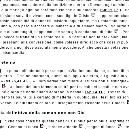
a, ma possiamo cadere nella perdizione eterna. «Davanti agli uomini 
a e la morte; a ognuno sarà dato ciò che a lui piacerà» (
Sir 15,17
). Di
tti siano salvati e vivano come suoi figli in Cristo
, eppure per cia
 triste possibilità di dannarsi: mistero inquietante, ma richiamato tante
 Bibbia, con parole accorate di minaccia e di ammonimento. Riguardo 
lo e ai suoi angeli, sappiamo che sono già condannati di fatto
. Per
 invece si tratta di un rischio reale. La Scrittura non fa previsioni, ma
li pressanti alla conversione, come volesse dire: ecco che cosa vi può
dere, ma non deve assolutamente accadere. Anche questa rivelazione
i misericordia.
 eterna
]
La pena dell’inferno è per sempre: «Via, lontano da me, maledetti, n
eterno... E se ne andranno, questi al supplizio eterno, e i giusti alla vi
a» (
Mt 25,41
46
). «Il loro verme non muore e il fuoco non si estingue»
. «Il fumo del loro tormento salirà per i secoli dei secoli, e non a
o né giorno né notte quanti adorano la bestia» (
Ap 14,11
). L’eternità
nferno fa paura. Si è cercato di metterla in dubbio, ma i testi biblici so
ivocabili e altrettanto chiaro è l’insegnamento costante della Chiesa
ita definitiva della comunione con Dio
]
In che cosa consiste questa pena? La Bibbia per lo più si esprime c
ini: Geenna di fuoco
, fornace ardente
, stagno di fuoco
, t