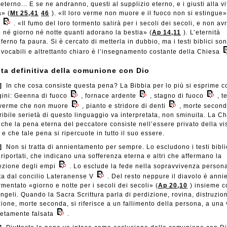
eterno... E se ne andranno, questi al supplizio eterno, e i giusti alla vi
a» (
Mt 25,41
46
). «Il loro verme non muore e il fuoco non si estingue»
. «Il fumo del loro tormento salirà per i secoli dei secoli, e non a
o né giorno né notte quanti adorano la bestia» (
Ap 14,11
). L’eternità
nferno fa paura. Si è cercato di metterla in dubbio, ma i testi biblici so
ivocabili e altrettanto chiaro è l’insegnamento costante della Chiesa
ita definitiva della comunione con Dio
]
In che cosa consiste questa pena? La Bibbia per lo più si esprime c
ini: Geenna di fuoco
, fornace ardente
, stagno di fuoco
, t
 verme che non muore
, pianto e stridore di denti
, morte secon
ribile serietà di questo linguaggio va interpretata, non sminuita. La C
 che la pena eterna del peccatore consiste nell’essere privato della vi
 e che tale pena si ripercuote in tutto il suo essere.
]
Non si tratta di annientamento per sempre. Lo escludono i testi bibli
riportati, che indicano una sofferenza eterna e altri che affermano la
rezione degli empi
. Lo esclude la fede nella sopravvivenza persona
ita dal concilio Lateranense V
. Del resto neppure il diavolo è anni
mentato «giorno e notte per i secoli dei secoli» (
Ap 20,10
) insieme c
ngeli. Quando la Sacra Scrittura parla di perdizione, rovina, distruzio
ione, morte seconda, si riferisce a un fallimento della persona, a una 
etamente falsata
.