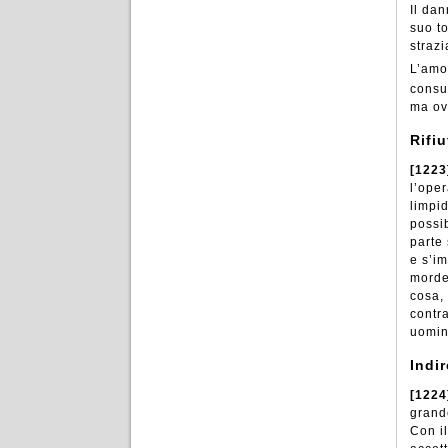
Il dan
suo to
strazi
L’amor
cons
ma ov
Rifi
[1223
l’oper
limpid
possi
parte
e s’i
morde
cosa, 
contr
uomini
Indi
[1224
grand
Con i