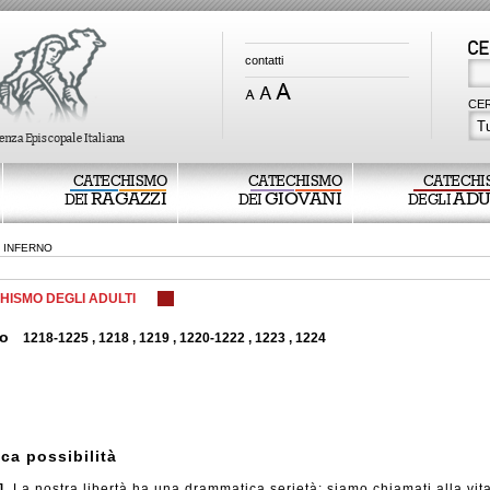
contatti
CER
Tu
CATECHISMO
CATECHISMO
CATECHI
RAGAZZI
GIOVANI
ADU
DEI
DEI
DEGLI
INFERNO
HISMO DEGLI ADULTI
no
1218-1225
,
1218
,
1219
,
1220-1222
,
1223
,
1224
ica possibilità
]
La nostra libertà ha una drammatica serietà: siamo chiamati alla vit