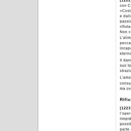
[1222
con Cr
«Cost
e dall
passiv
rifiu
Non c
L’alim
pecca
incap
etern
Il dan
suo to
strazi
L’amor
cons
ma ov
Rifi
[1223
l’oper
limpid
possi
parte