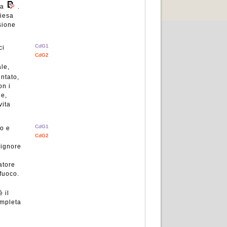
da
.
hiesa
sione
CdG1
ci
CdG2
le,
entato,
on i
ne,
vita
CdG1
o e
CdG2
Signore
atore
fuoco.
è il
ompleta