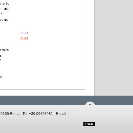
nte lo
essuna
in
 sono
CdG1
CdG2
atore.
n
ò
 di
 - 00165 Roma - Tel. +39.06663981 -
E-mail