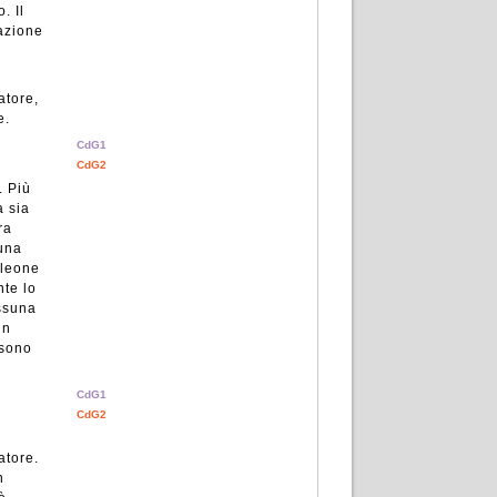
. Il
razione
atore,
e.
CdG1
CdG2
. Più
a sia
ra
suna
 leone
nte lo
essuna
in
 sono
CdG1
CdG2
atore.
n