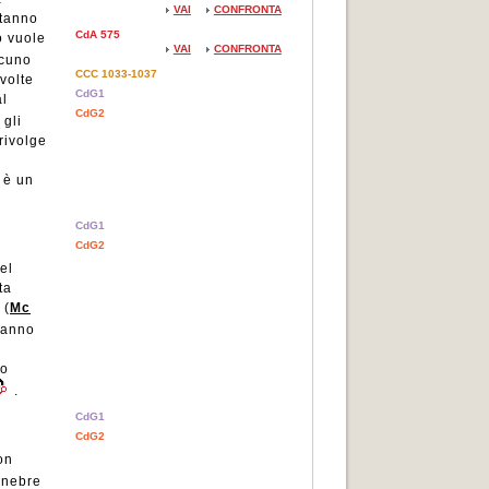
VAI
CONFRONTA
stanno
CdA 575
o vuole
VAI
CONFRONTA
scuno
CCC 1033-1037
 volte
CdG1
al
CdG2
 gli
 rivolge
 è un
CdG1
CdG2
el
ta
 (
Mc
vranno
no
.
CdG1
CdG2
on
enebre