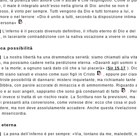
tano, la potenza dell’amore che li attrae e che respingono. Come si pu
e, il male è integrato anch’esso nella gloria di Dio: anche se non è
sso, è vinto per sempre. Tutti vengono da Dio e tutti tornano a lui, o
more o nel terrore: «Dio è unito a tutti, secondo la disposizione intima
persona»
.
]
L’inferno è il peccato divenuto definitivo, il rifiuto eterno di Dio e d
o, in lacerante contraddizione con la nativa vocazione a vivere in com
ica possibilità
]
La nostra libertà ha una drammatica serietà: siamo chiamati alla vit
a, ma possiamo cadere nella perdizione eterna. «Davanti agli uomini 
a e la morte; a ognuno sarà dato ciò che a lui piacerà» (
Sir 15,17
). Di
tti siano salvati e vivano come suoi figli in Cristo
, eppure per cia
 triste possibilità di dannarsi: mistero inquietante, ma richiamato tante
 Bibbia, con parole accorate di minaccia e di ammonimento. Riguardo 
lo e ai suoi angeli, sappiamo che sono già condannati di fatto
. Per
 invece si tratta di un rischio reale. La Scrittura non fa previsioni, ma
li pressanti alla conversione, come volesse dire: ecco che cosa vi può
dere, ma non deve assolutamente accadere. Anche questa rivelazione
i misericordia.
 eterna
]
La pena dell’inferno è per sempre: «Via, lontano da me, maledetti, n