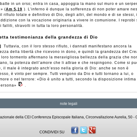
mbatte in un orso; entra in casa, appoggia la mano sul muro e un serpe
» (
Am 5,19
). L’inferno è dunque la sofferenza di non poter amare n
il rifiuto totale e definitivo di Dio, degli altri, del mondo e di se stessi, 
addizione con la vocazione originaria a vivere in comunione. I reprobi
 falliti, stravolti in tutta la loro personalità.
retta testimonianza della grandezza di Dio
]
Tuttavia, con il loro stesso rifiuto, i dannati manifestano ancora la
ezza della libertà che ricevono in dono, e quindi la grandezza del Cre
l loro tormento affermano la meravigliosa bellezza della grazia che no
tano, la potenza dell’amore che li attrae e che respingono. Come si pu
e, il male è integrato anch’esso nella gloria di Dio: anche se non è
sso, è vinto per sempre. Tutti vengono da Dio e tutti tornano a lui, o
more o nel terrore: «Dio è unito a tutti, secondo la disposizione intima
persona»
.
note legali
o Nazionale della CEI Conferenza Episcopale Italiana, Circonvallazione Aurelia, 50
CONDIVIDI SU