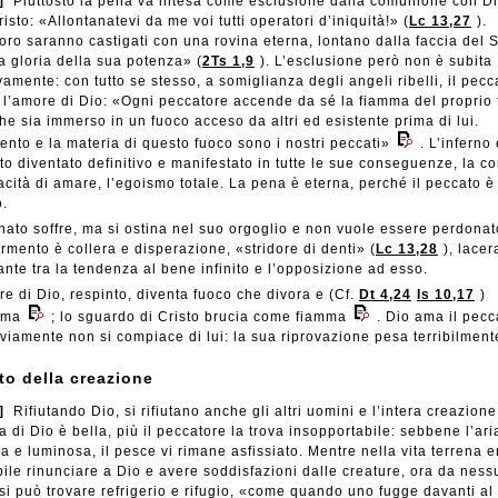
]
Piuttosto la pena va intesa come esclusione dalla comunione con Di
isto: «Allontanatevi da me voi tutti operatori d’iniquità!» (
Lc 13,27
).
oro saranno castigati con una rovina eterna, lontano dalla faccia del 
a gloria della sua potenza» (
2Ts 1,9
). L’esclusione però non è subita
amente: con tutto se stesso, a somiglianza degli angeli ribelli, il pecc
ta l’amore di Dio: «Ogni peccatore accende da sé la fiamma del proprio 
he sia immerso in un fuoco acceso da altri ed esistente prima di lui.
ento e la materia di questo fuoco sono i nostri peccati»
. L’inferno 
to diventato definitivo e manifestato in tutte le sue conseguenze, la c
acità di amare, l’egoismo totale. La pena è eterna, perché il peccato è
o.
nato soffre, ma si ostina nel suo orgoglio e non vuole essere perdonato
rmento è collera e disperazione, «stridore di denti» (
Lc 13,28
), lace
ante tra la tendenza al bene infinito e l’opposizione ad esso.
e di Dio, respinto, diventa fuoco che divora e (Cf.
Dt 4,24
Is 10,17
)
uma
; lo sguardo di Cristo brucia come fiamma
. Dio ama il pecc
viamente non si compiace di lui: la sua riprovazione pesa terribilment
uto della creazione
]
Rifiutando Dio, si rifiutano anche gli altri uomini e l’intera creazione
a di Dio è bella, più il peccatore la trova insopportabile: sebbene l’ari
a e luminosa, il pesce vi rimane asfissiato. Mentre nella vita terrena e
bile rinunciare a Dio e avere soddisfazioni dalle creature, ora da nes
 si può trovare refrigerio e rifugio, «come quando uno fugge davanti al