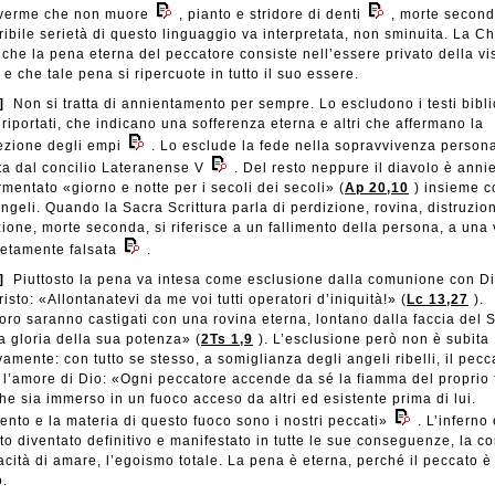
 verme che non muore
, pianto e stridore di denti
, morte secon
ribile serietà di questo linguaggio va interpretata, non sminuita. La C
 che la pena eterna del peccatore consiste nell’essere privato della vi
 e che tale pena si ripercuote in tutto il suo essere.
]
Non si tratta di annientamento per sempre. Lo escludono i testi bibli
riportati, che indicano una sofferenza eterna e altri che affermano la
rezione degli empi
. Lo esclude la fede nella sopravvivenza persona
ita dal concilio Lateranense V
. Del resto neppure il diavolo è anni
mentato «giorno e notte per i secoli dei secoli» (
Ap 20,10
) insieme c
ngeli. Quando la Sacra Scrittura parla di perdizione, rovina, distruzio
ione, morte seconda, si riferisce a un fallimento della persona, a una 
etamente falsata
.
]
Piuttosto la pena va intesa come esclusione dalla comunione con Di
isto: «Allontanatevi da me voi tutti operatori d’iniquità!» (
Lc 13,27
).
oro saranno castigati con una rovina eterna, lontano dalla faccia del 
a gloria della sua potenza» (
2Ts 1,9
). L’esclusione però non è subita
amente: con tutto se stesso, a somiglianza degli angeli ribelli, il pecc
ta l’amore di Dio: «Ogni peccatore accende da sé la fiamma del proprio 
he sia immerso in un fuoco acceso da altri ed esistente prima di lui.
ento e la materia di questo fuoco sono i nostri peccati»
. L’inferno 
to diventato definitivo e manifestato in tutte le sue conseguenze, la c
acità di amare, l’egoismo totale. La pena è eterna, perché il peccato è
o.