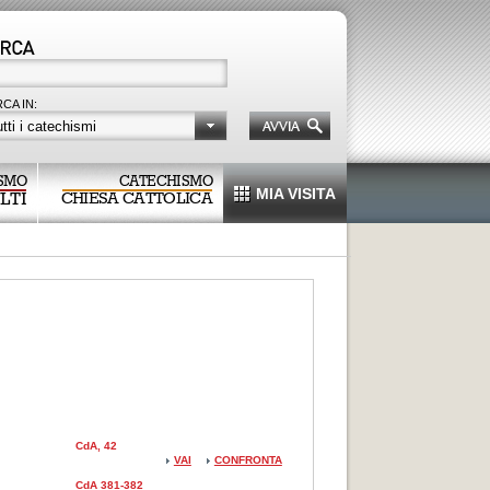
CA IN:
tti i catechismi
SMO
CATECHISMO
MIA VISITA
LTI
CHIESA CATTOLICA
CdA, 42
VAI
CONFRONTA
CdA 381-382
a