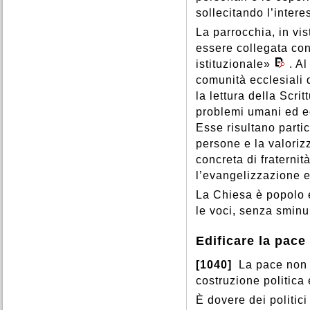
sollecitando l’intere
La parrocchia, in vi
essere collegata con
istituzionale»
. A
comunità ecclesiali 
la lettura della Scri
problemi umani ed e
Esse risultano parti
persone e la valoriz
concreta di fraterni
l’evangelizzazione 
La Chiesa è popolo e
le voci, senza sminui
Edificare la pace
[1040]
La pace non s
costruzione politica 
È dovere dei politici