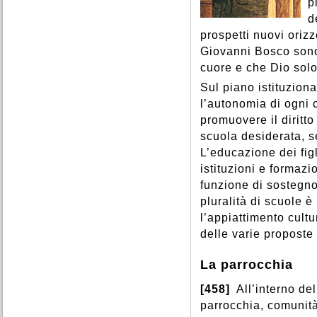
Speranza
,
Spirito Santo
,
p
Provvidenza
,
Prudenza
,
Spiritualità
,
Sport
,
Sposi
,
d
Pudore
,
Purgatorio
,
Stati di vita
,
Stato
,
Storia
,
Purificazione
,
Puro
,
prospetti nuovi orizz
Successione apostolica
,
Giovanni Bosco sono
Suffragi
,
Suicidio
,
Superstizione
,
cuore e che Dio solo
Sul piano istituziona
l’autonomia di ogni 
promuovere il diritto
scuola desiderata, s
L’educazione dei figl
istituzioni e formazi
funzione di sostegno
pluralità di scuole è
l’appiattimento cultu
delle varie proposte
La parrocchia
[458]
All’interno de
parrocchia, comunità