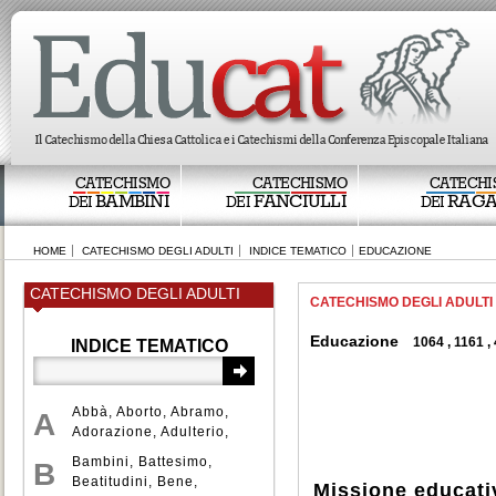
CATECHISMO
CATECHISMO
CATECHI
BAMBINI
FANCIULLI
RAGA
DEI
DEI
DEI
HOME
CATECHISMO DEGLI ADULTI
INDICE TEMATICO
EDUCAZIONE
CATECHISMO DEGLI ADULTI
CATECHISMO DEGLI ADULTI
Educazione
1064
,
1161
,
INDICE TEMATICO
Abbà
,
Aborto
,
Abramo
,
A
Adorazione
,
Adulterio
,
Aldilà
,
Alleanza
,
Bambini
,
Battesimo
,
B
Ambiente
,
Amore
,
Beatitudini
,
Bene
,
Missione educativ
Anàmnesi
,
Angeli
,