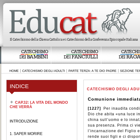
CATECHISMO
CATECHISMO
CATECHI
BAMBINI
FANCIULLI
RAGA
DEI
DEI
DEI
HOME
CATECHISMO DEGLI ADULTI
PARTE TERZA: A TE DIO PADRE
SEZIONE TER
INDICE
CATECHISMO DEGLI ADU
Comunione immediata
CAP.32: LA VITA DEL MONDO
CHE VERRÀ
[1227]
Per inaudita cond
Dio che abita «una luce i
china sull’uomo e lo innal
INTRODUZIONE
sua presenza. Prima ci vie
l’incarnazione del Figlio e 
1. SAPER MORIRE
rende suoi figli e ci dispo