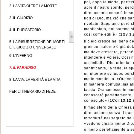
poi, dopo la morte, perfezi
2. LA VITA OLTRE LA MORTE
apre il nostro spirito, pe
direttamente come è in se
3. IL GIUDIZIO
figli di Dio, ma ciò che s
rivelato. Sappiamo però c
manifestato, noi saremo si
4. IL PURGATORIO
così come egli è» (
1Gv 3,
Il cielo cresce nel seno d
5. LA RISURREZIONE DEI MORTI
grembo materno è già dotat
E IL GIUDIZIO UNIVERSALE
ma deve crescere, perché
6. L’INFERNO
intendere e volere. Così n
assimilati a Dio, orientati
7. IL PARADISO
santificante, la fede, la s
un ulteriore sviluppo perc
modo manifesto: «Ora ved
8. LA VIA, LA VERITÀ E LA VITA
in maniera confusa; ma al
faccia. Ora conosco in mo
PER L’ITINERARIO DI FEDE
conoscerò perfettamente,
conosciuto» (
1Cor 13,12
Il magistero della Chiesa p
direttamente senza il tram
introdurrà nel segreto della
«vedono chiaramente Dio, 
o meno perfettamente a se