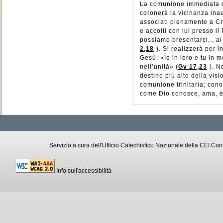
La comunione immediata 
coronerà la vicinanza ina
associati pienamente a Cri
e accolti con lui presso il
possiamo presentarci... al
2,18
). Si realizzerà per 
Gesù: «Io in loro e tu in m
nell’unità» (
Gv 17,23
). N
destino più alto della visi
comunione trinitaria; cono
come Dio conosce, ama, è 
Servizio a cura dell'Ufficio Catechistico Nazionale della CEI C
Info sull'accessibilità