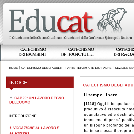
CATECHISMO
CATECHISMO
CATECHI
BAMBINI
FANCIULLI
RAGA
DEI
DEI
DEI
HOME
CATECHISMO DEGLI ADULTI
PARTE TERZA: A TE DIO PADRE
SEZIONE SE
INDICE
CATECHISMO DEGLI ADU
Il tempo libero
CAP.29: UN LAVORO DEGNO
DELL’UOMO
[1118]
Oggi il tempo lasci
produttivo è cresciuto not
quantitativo ed è destinat
INTRODUZIONE
fenomeno di per sé positiv
un bisogno profondo della
1. VOCAZIONE AL LAVORO E
ha in se stessa il proprio
AL RIPOSO