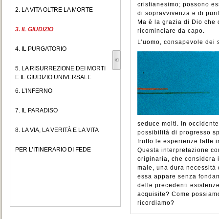
cristianesimo; possono ess
2. LA VITA OLTRE LA MORTE
di sopravvivenza e di puri
Ma è la grazia di Dio che 
3. IL GIUDIZIO
ricominciare da capo.
L’uomo, consapevole dei su
4. IL PURGATORIO
5. LA RISURREZIONE DEI MORTI
E IL GIUDIZIO UNIVERSALE
6. L’INFERNO
7. IL PARADISO
seduce molti. In occident
8. LA VIA, LA VERITÀ E LA VITA
possibilità di progresso sp
frutto le esperienze fatte 
PER L’ITINERARIO DI FEDE
Questa interpretazione con
originaria, che considera i
male, una dura necessità d
essa appare senza fondam
delle precedenti esistenz
acquisite? Come possiamo
ricordiamo?