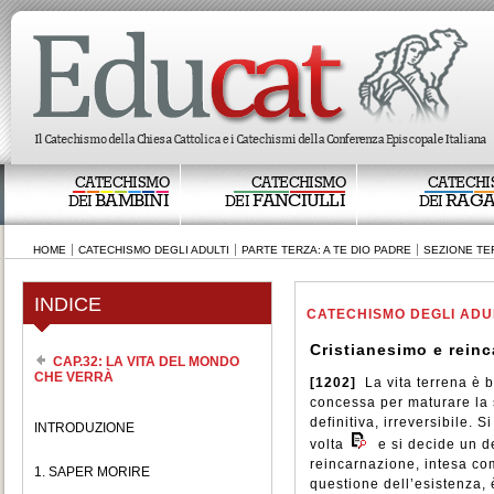
CATECHISMO
CATECHISMO
CATECHI
BAMBINI
FANCIULLI
RAGA
DEI
DEI
DEI
HOME
CATECHISMO DEGLI ADULTI
PARTE TERZA: A TE DIO PADRE
SEZIONE TER
INDICE
CATECHISMO DEGLI ADU
Cristianesimo e rein
CAP.32: LA VITA DEL MONDO
CHE VERRÀ
[1202]
La vita terrena è b
concessa per maturare la s
definitiva, irreversibile. 
INTRODUZIONE
volta
e si decide un d
reincarnazione, intesa co
1. SAPER MORIRE
questione dell’esistenza, 