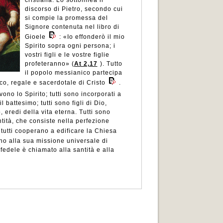
cristiana. Lo sottolinea il
discorso di Pietro, secondo cui
si compie la promessa del
Signore contenuta nel libro di
Gioele
: «Io effonderò il mio
Spirito sopra ogni persona; i
vostri figli e le vostre figlie
profeteranno» (
At 2,17
). Tutto
il popolo messianico partecipa
tico, regale e sacerdotale di Cristo
.
evono lo Spirito; tutti sono incorporati a
l battesimo; tutti sono figli di Dio,
ro, eredi della vita eterna. Tutti sono
ntità, che consiste nella perfezione
 tutti cooperano a edificare la Chiesa
no alla sua missione universale di
fedele è chiamato alla santità e alla