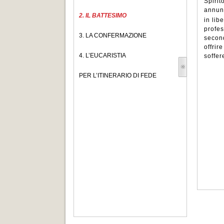
Spirit
annunz
2. IL BATTESIMO
in lib
profes
3. LA CONFERMAZIONE
second
offrir
4. L’EUCARISTIA
soffer
PER L’ITINERARIO DI FEDE