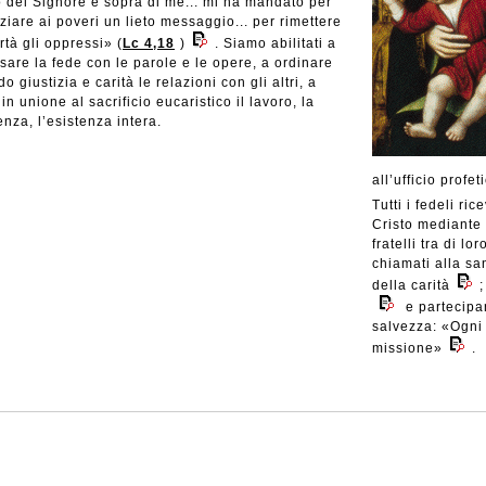
o del Signore è sopra di me... mi ha mandato per
iare ai poveri un lieto messaggio... per rimettere
ertà gli oppressi» (
Lc 4,18
)
. Siamo abilitati a
sare la fede con le parole e le opere, a ordinare
o giustizia e carità le relazioni con gli altri, a
e in unione al sacrificio eucaristico il lavoro, la
enza, l’esistenza intera.
all’ufficio profe
Tutti i fedeli ric
Cristo mediante i
fratelli tra di lo
chiamati alla sa
della carità
;
e partecipa
salvezza: «Ogni 
missione»
.