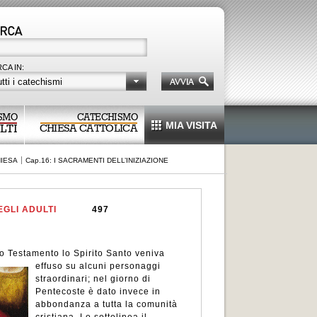
CA IN:
tti i catechismi
SMO
CATECHISMO
MIA VISITA
LTI
CHIESA CATTOLICA
HIESA
Cap.16: I SACRAMENTI DELL’INIZIAZIONE
GLI ADULTI
497
o Testamento lo Spirito Santo veniva
effuso su alcuni
personaggi
straordinari; nel giorno di
Pentecoste è dato invece in
abbondanza a tutta la comunità