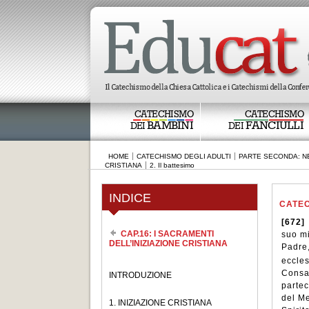
CATECHISMO
CATECHISMO
BAMBINI
FANCIULLI
DEI
DEI
HOME
CATECHISMO DEGLI ADULTI
PARTE SECONDA: NE
CRISTIANA
2. Il battesimo
INDICE
CATEC
[672]
CAP.16: I SACRAMENTI
suo mi
DELL’INIZIAZIONE CRISTIANA
Padre,
eccles
Consac
INTRODUZIONE
partec
del Me
1. INIZIAZIONE CRISTIANA