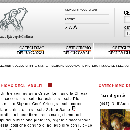
GIOVEDÍ 6 AGOSTO 2026
contatti
CER
Tu
CATECHISMO
CATECHISMO
CATECHI
RAGAZZI
GIOVANI
ADU
DEI
DEI
DEGLI
LL’UNITÀ DELLO SPIRITO SANTO
SEZIONE SECONDA: IL MISTERO PASQUALE NELLA C
HISMO DEGLI ADULTI
CATECHISMO DE
Uniti e configurati a Cristo, formiamo la Chiesa
Pari dignità
stico corpo: un solo battesimo, un solo Dio
 un solo Signore Gesù Cristo, un solo corpo
[497]
Nell’Antic
iale, animato da un solo Spirito Santo
.
rati con il carattere battesimale, siamo resi
ipi della missione profetica, regale e sacerdotale
ssia, così che ognuno di noi può dire con lui: «Lo