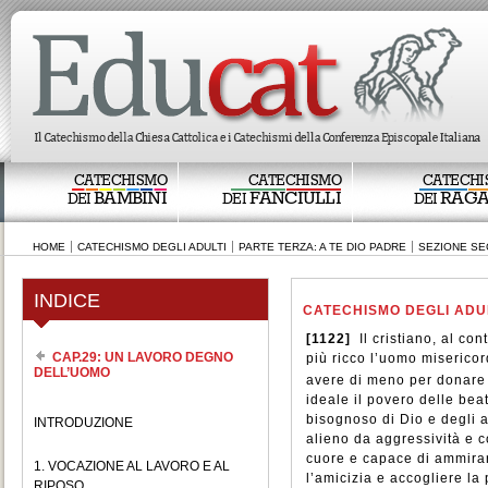
CATECHISMO
CATECHISMO
CATECHI
BAMBINI
FANCIULLI
RAGA
DEI
DEI
DEI
HOME
CATECHISMO DEGLI ADULTI
PARTE TERZA: A TE DIO PADRE
SEZIONE SE
INDICE
CATECHISMO DEGLI ADU
[1122]
Il cristiano, al co
CAP.29: UN LAVORO DEGNO
più ricco l’uomo miserico
DELL’UOMO
avere di meno per donare 
ideale il povero delle bea
bisognoso di Dio e degli a
INTRODUZIONE
alieno da aggressività e c
cuore e capace di ammirar
1. VOCAZIONE AL LAVORO E AL
l’amicizia e accogliere la
RIPOSO