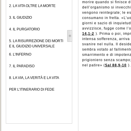
morire quando si finisce di
2. LA VITA OLTRE LA MORTE
dell’organismo si invecchi
vengono reintegrate; le e
3. IL GIUDIZIO
consumano in fretta. «L’u
giorni e sazio di inquietu
avvizzisce, fugge come l’
4. IL PURGATORIO
14,1-2
). Prima o poi, im
intensa sofferenza, arriv
5. LA RISURREZIONE DEI MORTI
svanire nel nulla. Il desid
E IL GIUDIZIO UNIVERSALE
sembra votato al falliment
6. L’INFERNO
smarrimento e di impoten
prigioniero senza scampo;
nel patire» (
Sal 88,9-10
).
7. IL PARADISO
8. LA VIA, LA VERITÀ E LA VITA
PER L’ITINERARIO DI FEDE