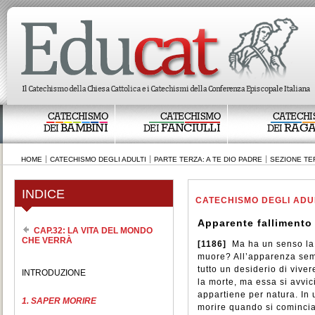
CATECHISMO
CATECHISMO
CATECHI
BAMBINI
FANCIULLI
RAGA
DEI
DEI
DEI
HOME
CATECHISMO DEGLI ADULTI
PARTE TERZA: A TE DIO PADRE
SEZIONE TER
INDICE
CATECHISMO DEGLI ADU
Apparente fallimento
CAP.32: LA VITA DEL MONDO
CHE VERRÀ
[1186]
Ma ha un senso la 
muore? All’apparenza sem
tutto un desiderio di viver
INTRODUZIONE
la morte, ma essa si avvic
appartiene per natura. In 
1. SAPER MORIRE
morire quando si comincia 