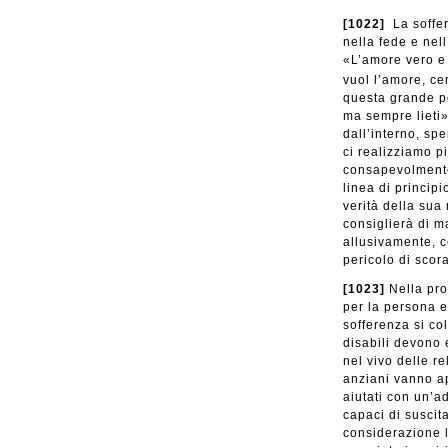
[1022]
La soffer
nella fede e nell
«L’amore vero e 
vuol l’amore, cer
questa grande pos
ma sempre lieti»
dall’interno, sp
ci realizziamo 
consapevolmente 
linea di princip
verità della sua
consiglierà di m
allusivamente, ce
pericolo di scor
[1023]
Nella pro
per la persona e
sofferenza si col
disabili devono e
nel vivo delle rel
anziani vanno ap
aiutati con un’a
capaci di suscit
considerazione l