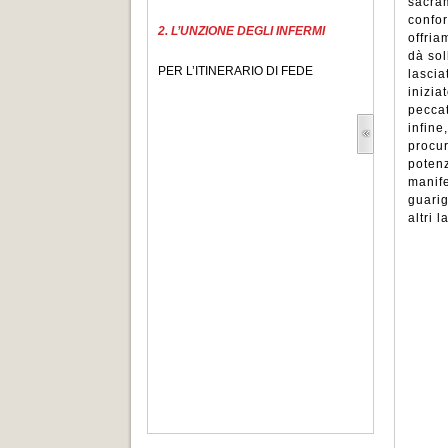
sacram
confor
2. L’UNZIONE DEGLI INFERMI
offria
dà sol
PER L’ITINERARIO DI FEDE
lascia
inizia
peccat
infine
procur
potenz
manife
guarig
altri 