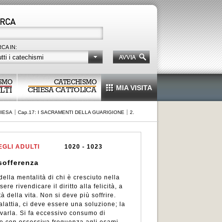
CA IN:
tti i catechismi
SMO
CATECHISMO
MIA VISITA
LTI
CHIESA CATTOLICA
HIESA
Cap.17: I SACRAMENTI DELLA GUARIGIONE
2.
GLI ADULTI
1020 - 1023
 sofferenza
della mentalità di chi è cresciuto nella
ere rivendicare il diritto alla felicità, a
à della vita. Non si deve più soffrire.
lattia, ci deve essere una soluzione; la
varla. Si fa eccessivo consumo di