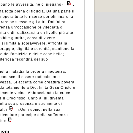
rbano le avversità, né ci piegano»
.
a lotta piena di fiducia. Da una parte il
n opera tutte le risorse per eliminare la
rare se stesso e gli altri. Dall’altra
erenza un’occasione privilegiata di
tà e di realizzarsi a un livello più alto.
ibile guarire, cerca di vivere
si limita a sopravvivere. Affronta la
oraggio, dignità e serenità; mantiene la
o dell’amicizia e delle cose belle;
steriosa fecondità del suo
lla malattia la propria impotenza,
iconosce di essere radicalmente
vezza. Si accetta come creatura povera
fida totalmente a Dio. Imita Gesù Cristo e
lmente vicino. Abbracciando la croce,
 il Crocifisso. Unito a lui, diventa
ella sua presenza e strumento di
altri
: «Ogni uomo, nella sua
diventare partecipe della sofferenza
sto»
.
ioni