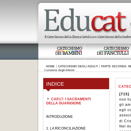
CATECHISMO
CATECHISMO
BAMBINI
FANCIULLI
DEI
DEI
HOME
CATECHISMO DEGLI ADULTI
PARTE SECONDA: NE
L’unzione degli infermi
INDICE
CATEC
[715]
CAP.17: I SACRAMENTI
non ha
DELLA GUARIGIONE
gli am
egli c
associ
INTRODUZIONE
di Cri
Nel mo
1. LA RICONCILIAZIONE