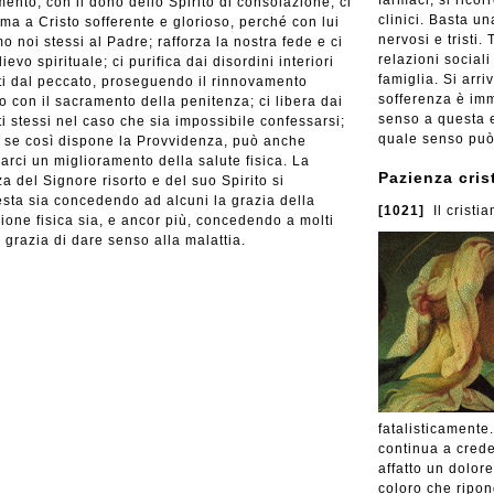
farmaci; si rico
ento, con il dono dello Spirito di consolazione, ci
clinici. Basta u
ma a Cristo sofferente e glorioso, perché con lui
nervosi e tristi.
mo noi stessi al Padre; rafforza la nostra fede e ci
relazioni sociali
lievo spirituale; ci purifica dai disordini interiori
famiglia. Si arri
ti dal peccato, proseguendo il rinnovamento
sofferenza è imm
to con il sacramento della penitenza; ci libera dai
senso a questa 
i stessi nel caso che sia impossibile confessarsi;
quale senso può
, se così dispone la Provvidenza, può anche
arci un miglioramento della salute fisica. La
Pazienza cris
a del Signore risorto e del suo Spirito si
sta sia concedendo ad alcuni la grazia della
[1021]
Il cristi
ione fisica sia, e ancor più, concedendo a molti
la grazia di dare senso alla malattia.
fatalisticamente.
continua a crede
affatto un dolor
coloro che ripong