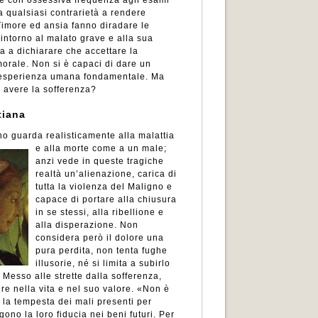
rre con ossessiva frequenza agli esami
na qualsiasi contrarietà a rendere
 Timore ed ansia fanno diradare le
 intorno al malato grave e alla sua
va a dichiarare che accettare la
orale. Non si è capaci di dare un
esperienza umana fondamentale. Ma
 avere la sofferenza?
tiana
ano guarda realisticamente alla malattia
e alla morte
come a un male;
anzi vede in queste tragiche
realtà un’alienazione, carica di
tutta la violenza del Maligno e
capace di portare alla chiusura
in se stessi, alla ribellione e
alla disperazione. Non
considera però il dolore una
pura perdita, non tenta fughe
illusorie, né si limita a subirlo
 Messo alle strette dalla sofferenza,
re nella vita e nel suo valore. «Non è
e la tempesta dei mali presenti per
ono la loro fiducia nei beni futuri. Per