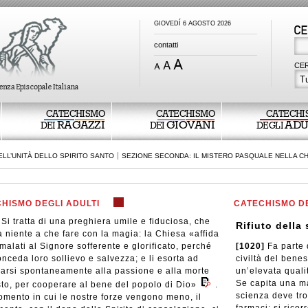
GIOVEDÍ 6 AGOSTO 2026
contatti
CER
Tu
CATECHISMO
CATECHISMO
CATECHI
RAGAZZI
GIOVANI
ADU
DEI
DEI
DEGLI
LL’UNITÀ DELLO SPIRITO SANTO
SEZIONE SECONDA: IL MISTERO PASQUALE NELLA C
HISMO DEGLI ADULTI
CATECHISMO DE
Si tratta di una preghiera umile e fiduciosa, che
Rifiuto della
 niente a che fare con la magia: la Chiesa «affida
malati al Signore sofferente e glorificato, perché
[1020]
Fa parte 
onceda loro sollievo e salvezza; e li esorta ad
civiltà del beness
arsi spontaneamente alla passione e alla morte
un’elevata qualit
Se capita una ma
sto, per cooperare al bene del popolo di Dio»
.
scienza deve tro
mento in cui le nostre forze vengono meno, il