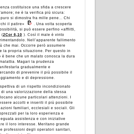
enza costituisce una sfida a crescere
’amore; ne è la verifica più sicura:
puro si dimostra fra mille pene... Chi
chi il patire»
. Una volta scoperta
sibilità, si può essere perfino «afflitti,
 (
2Cor 6,10
). Così il male è vinto
erimentandolo. Nell’apparente fallimento
più che mai. Occorre però assumere
la propria situazione. Per questo in
io è bene che un malato conosca la dura
 malattia. Magari la prudenza
anifestarla gradualmente e
rcando di prevenire il più possibile il
aggiamento e di depressione.
spettiva di un rispetto incondizionato
 di una valorizzazione della stessa
locano alcune particolari attenzioni. I
ssere accolti e inseriti il più possibile
azioni familiari, ecclesiali e sociali. Gli
prezzati per la loro esperienza e
deguata assistenza e con iniziative
are il loro interesse. Meritano grande
e professioni degli operatori sanitari,