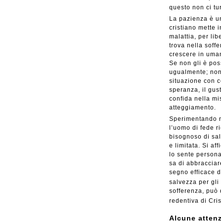
questo non ci tu
La pazienza è un
cristiano mette i
malattia, per libe
trova nella soff
crescere in umani
Se non gli è poss
ugualmente; non 
situazione con c
speranza, il gust
confida nella mi
atteggiamento.
Sperimentando ne
l’uomo di fede r
bisognoso di sal
e limitata. Si af
lo sente persona
sa di abbracciare
segno efficace d
salvezza per gli 
sofferenza, può 
redentiva di Cri
Alcune attenz